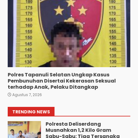
Bawa 10 Butir Pil Ekstasi:
Mahasiswa Terpaksa
Nginap Dibalik Jeruji Besi
Polres Pematang Siantar.
6
Agustus 5, 2026
Pengedar 18 Butir Pil Ekstasi
Meringkuk Dibalik Jeruji Besi
Polres Pematang Siantar
7
Agustus 5, 2026
Polres Tapanuli Selatan Ungkap Kasus
Pembunuhan Disertai Kekerasan Seksual
Wujud Pelayanan Prima:
terhadap Anak, Pelaku Ditangkap
Kapolsek Pancurbatu
Agustus 7, 2026
Kompol Junaidi SH Atur Lalin
Dan Seberangkan Pejalan
Kaki.
1
TRENDING NEWS
Agustus 8, 2026
Polresta Deliserdang
Musnahkan 1,2 Kilo Gram
Sabu-Sabu: Tiga Tersangka