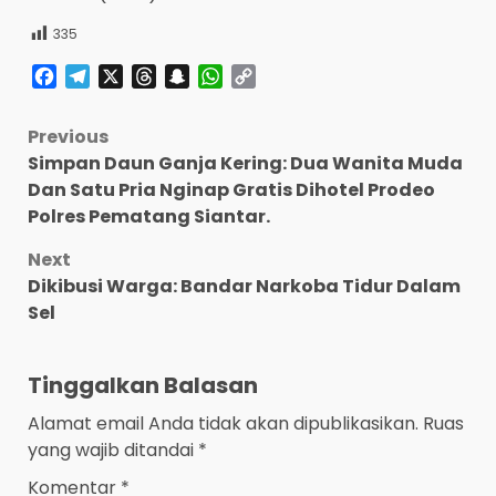
335
Facebook
Telegram
X
Threads
Snapchat
WhatsApp
Copy
Link
Post
Previous
Simpan Daun Ganja Kering: Dua Wanita Muda
navigation
Dan Satu Pria Nginap Gratis Dihotel Prodeo
Polres Pematang Siantar.
Next
Dikibusi Warga: Bandar Narkoba Tidur Dalam
Sel
Tinggalkan Balasan
Alamat email Anda tidak akan dipublikasikan.
Ruas
yang wajib ditandai
*
Komentar
*