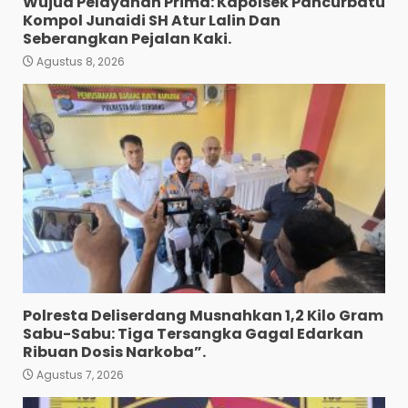
Wujud Pelayanan Prima: Kapolsek Pancurbatu
Kompol Junaidi SH Atur Lalin Dan
Seberangkan Pejalan Kaki.
Agustus 8, 2026
Polres Tapanuli Selatan
Ungkap Kasus Pembunuhan
Disertai Kekerasan Seksual
terhadap Anak, Pelaku
Ditangkap
3
Agustus 7, 2026
Pewarta Polrestabes Medan
Gelar Jumat Barokah,
Pererat Silaturahmi,
Kokohkan Sinergi Media dan
Kepolisian
4
Agustus 7, 2026
Polresta Deliserdang Musnahkan 1,2 Kilo Gram
Bhabinkamtibmas Bersama
Sabu-Sabu: Tiga Tersangka Gagal Edarkan
Babinsa Ringkus Bandar
Ribuan Dosis Narkoba”.
Narkoba di Paya Bakung.
Agustus 7, 2026
5
Agustus 7, 2026