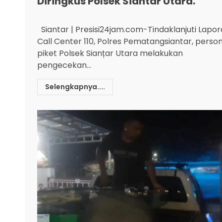
Diringkus Polsek Siantar Utara.
Siantar | Presisi24jam.com-Tindaklanjuti Lapo
Call Center 110, Polres Pematangsiantar, person
piket Polsek Sianțar Utara melakukan
pengecekan...
Selengkapnya....