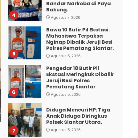
Mahasiswa Terpaksa
Nginap Dibalik Jeruji Besi
Polres Pematang Siantar.
5
Agustus 5, 2026
Pengedar 18 Butir Pil
Ekstasi Meringkuk Dibalik
Jeruji Besi Polres
Pematang Siantar
6
Agustus 5, 2026
Diduga Mencuri HP: Tiga
Anak Diduga Diringkus
Polsek Siantar Utara.
7
Agustus 5, 2026
Polresta Deliserdang
Musnahkan 1,2 Kilo Gram
Sabu-Sabu: Tiga
Tersangka Gagal