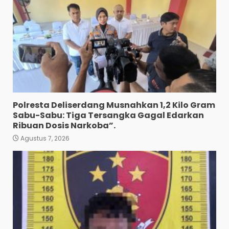
Polresta Deliserdang Musnahkan 1,2 Kilo Gram
Sabu-Sabu: Tiga Tersangka Gagal Edarkan
Ribuan Dosis Narkoba”.
Agustus 7, 2026
Pewarta Polrestabes Medan
Gelar Jumat Barokah,
Pererat Silaturahmi,
Kokohkan Sinergi Media dan
Kepolisian
3
Agustus 7, 2026
Bhabinkamtibmas Bersama