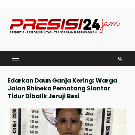
Skip
to
content
PRIMARY
MENU
Edarkan Daun Ganja Kering: Warga
Jalan Bhineka Pematang Siantar
Tidur Dibalik Jeruji Besi