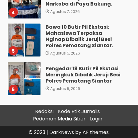
Narkoba di Paya Bakung.
4
Agustus 7, 2026
Bawa 10 Butir Pil Ekstasi:
Mahasiswa Terpaksa
Nginap Dibalik Jeruji Besi
Polres Pematang Siantar.
5
Agustus 5, 2026
Pengedar 18 Butir Pil Ekstasi
Meringkuk Dibalik Jeruji Besi
Polres Pematang Siantar
6
Agustus 5, 2026
Diduga Mencuri HP: Tiga
Redaksi
Kode Etik Jurnalis
Anak Diduga Diringkus
Pedoman Media Siber
Login
Polsek Siantar Utara.
7
Agustus 5, 2026
© 2023
|
DarkNews
by AF themes.