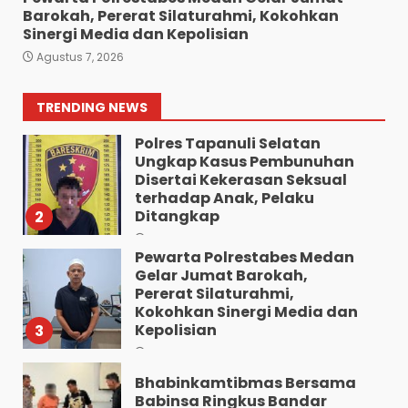
Barokah, Pererat Silaturahmi, Kokohkan
Polresta Deliserdang
Sinergi Media dan Kepolisian
Musnahkan 1,2 Kilo Gram
Agustus 7, 2026
Sabu-Sabu: Tiga Tersangka
Gagal Edarkan Ribuan Dosis
Narkoba”.
1
TRENDING NEWS
Agustus 7, 2026
Polres Tapanuli Selatan
Ungkap Kasus Pembunuhan
Disertai Kekerasan Seksual
terhadap Anak, Pelaku
Ditangkap
2
Agustus 7, 2026
Pewarta Polrestabes Medan
Gelar Jumat Barokah,
Pererat Silaturahmi,
Kokohkan Sinergi Media dan
Kepolisian
3
Agustus 7, 2026
Bhabinkamtibmas Bersama
Babinsa Ringkus Bandar