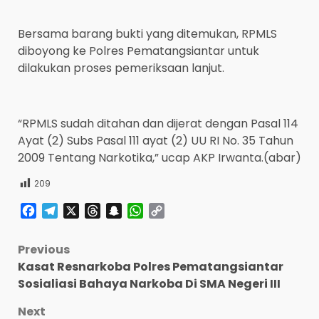
Bersama barang bukti yang ditemukan, RPMLS
diboyong ke Polres Pematangsiantar untuk
dilakukan proses pemeriksaan lanjut.
“RPMLS sudah ditahan dan dijerat dengan Pasal 114
Ayat (2) Subs Pasal 111 ayat (2) UU RI No. 35 Tahun
2009 Tentang Narkotika,” ucap AKP Irwanta.(abar)
209
Facebook
Telegram
X
Threads
Snapchat
WhatsApp
Copy
Link
Post
Previous
Kasat Resnarkoba Polres Pematangsiantar
navigation
Sosialiasi Bahaya Narkoba Di SMA Negeri III
Next