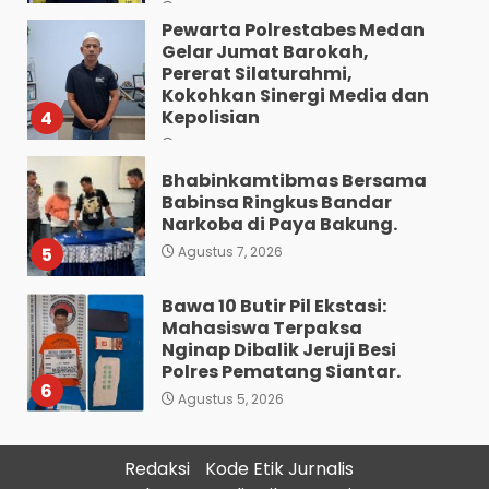
Agustus 7, 2026
Pewarta Polrestabes Medan
Gelar Jumat Barokah,
Pererat Silaturahmi,
Kokohkan Sinergi Media dan
Kepolisian
4
Agustus 7, 2026
Bhabinkamtibmas Bersama
Babinsa Ringkus Bandar
Narkoba di Paya Bakung.
5
Agustus 7, 2026
Bawa 10 Butir Pil Ekstasi:
Mahasiswa Terpaksa
Nginap Dibalik Jeruji Besi
Polres Pematang Siantar.
6
Agustus 5, 2026
Pengedar 18 Butir Pil Ekstasi
Redaksi
Kode Etik Jurnalis
Meringkuk Dibalik Jeruji Besi