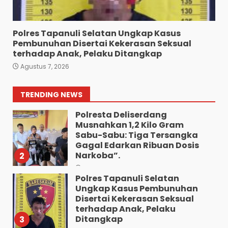
Meringkuk Dibalik Jeruji Besi
Polres Pematang Siantar
7
Agustus 5, 2026
Polres Tapanuli Selatan Ungkap Kasus
Pembunuhan Disertai Kekerasan Seksual
Wujud Pelayanan Prima:
terhadap Anak, Pelaku Ditangkap
Kapolsek Pancurbatu
Agustus 7, 2026
Kompol Junaidi SH Atur Lalin
Dan Seberangkan Pejalan
Kaki.
1
TRENDING NEWS
Agustus 8, 2026
Polresta Deliserdang
Musnahkan 1,2 Kilo Gram
Sabu-Sabu: Tiga Tersangka
Gagal Edarkan Ribuan Dosis
Narkoba”.
2
Agustus 7, 2026
Polres Tapanuli Selatan
Ungkap Kasus Pembunuhan
Disertai Kekerasan Seksual
terhadap Anak, Pelaku
Ditangkap
3