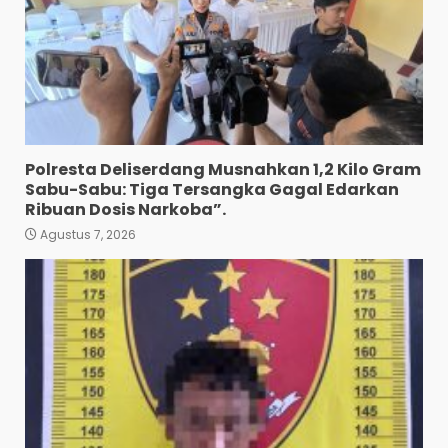
Ditangkap
3
Agustus 7, 2026
Pewarta Polrestabes Medan
Gelar Jumat Barokah,
Pererat Silaturahmi,
Kokohkan Sinergi Media dan
Kepolisian
4
Agustus 7, 2026
Polresta Deliserdang Musnahkan 1,2 Kilo Gram
Bhabinkamtibmas Bersama
Sabu-Sabu: Tiga Tersangka Gagal Edarkan
Babinsa Ringkus Bandar
Ribuan Dosis Narkoba”.
Narkoba di Paya Bakung.
Agustus 7, 2026
5
Agustus 7, 2026
Bawa 10 Butir Pil Ekstasi:
Mahasiswa Terpaksa
Nginap Dibalik Jeruji Besi
Polres Pematang Siantar.
6
Agustus 5, 2026
Pengedar 18 Butir Pil Ekstasi