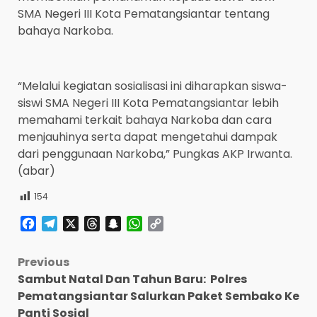
SMA Negeri III Kota Pematangsiantar tentang
bahaya Narkoba.
“Melalui kegiatan sosialisasi ini diharapkan siswa-
siswi SMA Negeri III Kota Pematangsiantar lebih
memahami terkait bahaya Narkoba dan cara
menjauhinya serta dapat mengetahui dampak
dari penggunaan Narkoba,” Pungkas AKP Irwanta.
(abar)
154
Facebook
Telegram
X
Threads
Snapchat
WhatsApp
Copy
Link
Post
Previous
Sambut Natal Dan Tahun Baru: Polres
navigation
Pematangsiantar Salurkan Paket Sembako Ke
Panti Sosial