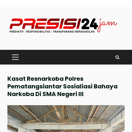
Skip
to
content
PRIMARY
MENU
Kasat Resnarkoba Polres
Pematangsiantar Sosialiasi Bahaya
Narkoba Di SMA Negeri III