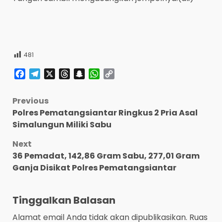
481
Facebook
Telegram
X
Threads
Snapchat
WhatsApp
Copy
Link
Post
Previous
Polres Pematangsiantar Ringkus 2 Pria Asal
navigation
Simalungun Miliki Sabu
Next
36 Pemadat, 142,86 Gram Sabu, 277,01 Gram
Ganja Disikat Polres Pematangsiantar
Tinggalkan Balasan
Alamat email Anda tidak akan dipublikasikan.
Ruas