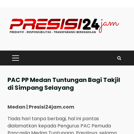
Skip
to
content
PRIMARY
MENU
PAC PP Medan Tuntungan Bagi Takjil
di Simpang Selayang
Medan | Presisi24jam.com
Tiada hari tanpa berbagi, hal ini pantas
dialamatkan kepada Pengurus PAC Pemuda
Pancasila Medan Tuntungan. Pasalnya, selama