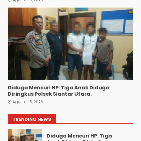
Sat Reskrim Polres
Pematangsiantar Amankan
4.800 Bungkus Rokok Ilegal
ke Bea Cukai Dan Dua
Terduga Pelaku
7
Agustus 4, 2026
Bawa 10 Butir Pil Ekstasi:
Mahasiswa Terpaksa
Nginap Dibalik Jeruji Besi
Polres Pematang Siantar.
1
Agustus 5, 2026
Diduga Mencuri HP: Tiga Anak Diduga
Diringkus Polsek Siantar Utara.
Pengedar 18 Butir Pil Ekstasi
Agustus 5, 2026
Meringkuk Dibalik Jeruji Besi
Polres Pematang Siantar
2
Agustus 5, 2026
TRENDING NEWS
Diduga Mencuri HP: Tiga