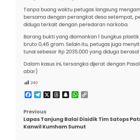
Tanpa buang waktu petugas langsung mengam
bersama dengan perangkat desa setempat, pe
diduga terkait dengan peredaran narkoba.
Barang bukti yang diamankan 1 bungkus plastik 
bruto 0,46 gram. Selain itu, petugas juga menyi
tunai sebesar Rp 2035.000 yang diduga berasal 
Dalam kasus ini, tersangka dijerat dengan Pasa
abar)
240
Facebook
Telegram
X
Threads
Snapchat
WhatsApp
Copy
Link
Post
Previous
Lapas Tanjung Balai Disidik Tim Satops Pat
navigation
Kanwil Kumham Sumut