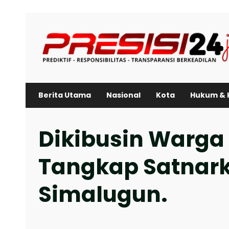
Skip
to
content
Berita Utama
Nasional
Kota
Hukum & 
Dikibusin Warga
Tangkap Satnark
Simalugun.