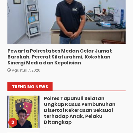
Polres Pematang Siantar
6
Agustus 5, 2026
Diduga Mencuri HP: Tiga
Anak Diduga Diringkus
Polsek Siantar Utara.
7
Agustus 5, 2026
Pewarta Polrestabes Medan Gelar Jumat
Barokah, Pererat Silaturahmi, Kokohkan
Polresta Deliserdang
Sinergi Media dan Kepolisian
Musnahkan 1,2 Kilo Gram
Agustus 7, 2026
Sabu-Sabu: Tiga Tersangka
Gagal Edarkan Ribuan Dosis
Narkoba”.
1
TRENDING NEWS
Agustus 7, 2026
Polres Tapanuli Selatan
Ungkap Kasus Pembunuhan
Disertai Kekerasan Seksual
terhadap Anak, Pelaku
Ditangkap
2
Agustus 7, 2026