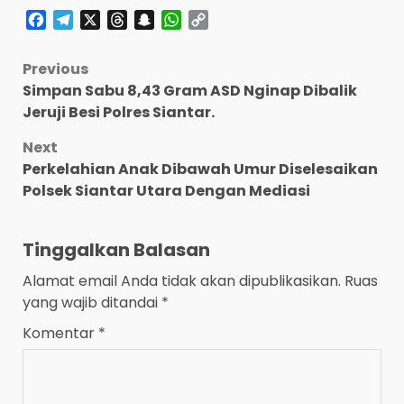
Facebook
Telegram
X
Threads
Snapchat
WhatsApp
Copy
Link
Post
Previous
Simpan Sabu 8,43 Gram ASD Nginap Dibalik
navigation
Jeruji Besi Polres Siantar.
Next
Perkelahian Anak Dibawah Umur Diselesaikan
Polsek Siantar Utara Dengan Mediasi
Tinggalkan Balasan
Alamat email Anda tidak akan dipublikasikan.
Ruas
yang wajib ditandai
*
Komentar
*