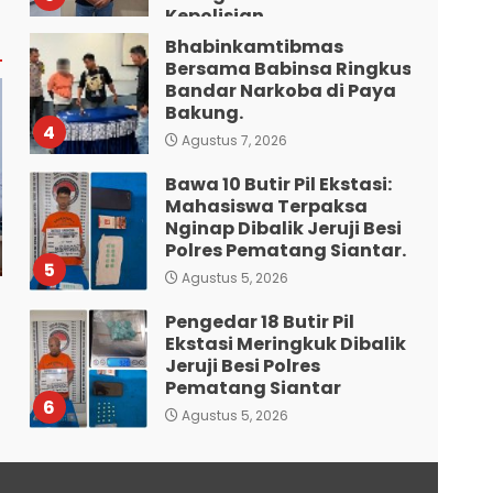
Kepolisian
Bhabinkamtibmas
Agustus 7, 2026
Bersama Babinsa Ringkus
Bandar Narkoba di Paya
Bakung.
4
Agustus 7, 2026
Bawa 10 Butir Pil Ekstasi:
Mahasiswa Terpaksa
Nginap Dibalik Jeruji Besi
Polres Pematang Siantar.
5
Agustus 5, 2026
Pengedar 18 Butir Pil
Ekstasi Meringkuk Dibalik
Jeruji Besi Polres
Pematang Siantar
6
Agustus 5, 2026
Diduga Mencuri HP: Tiga
Anak Diduga Diringkus