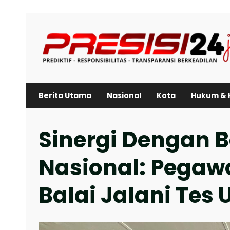
Skip
to
content
Berita Utama
Nasional
Kota
Hukum & 
‎Sinergi Dengan 
Nasional: Pegaw
Balai Jalani Tes 