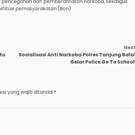
 pencegahan dan pemberantasan narkoba, sekaligus
stitusi pemasyarakatan.(Bon)
Nex
nto
Sosialisasi Anti Narkoba Polres Tanjung Bala
Gelar Police Go To Schoo
uas yang wajib ditandai
*