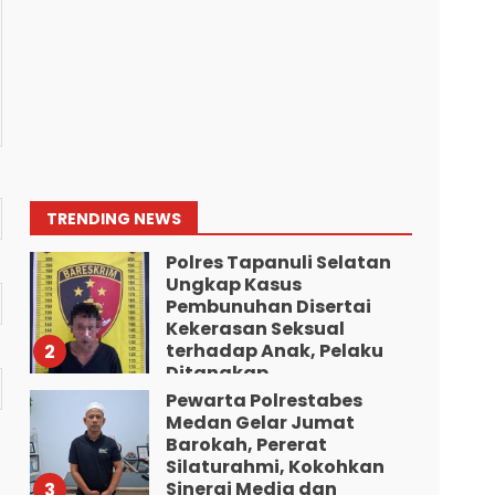
Diduga Mencuri HP: Tiga
Anak Diduga Diringkus
Polsek Siantar Utara.
7
Agustus 5, 2026
Polresta Deliserdang
Musnahkan 1,2 Kilo Gram
Sabu-Sabu: Tiga
Tersangka Gagal
Edarkan Ribuan Dosis
1
TRENDING NEWS
Narkoba”.
Polres Tapanuli Selatan
Agustus 7, 2026
Ungkap Kasus
Pembunuhan Disertai
Kekerasan Seksual
terhadap Anak, Pelaku
2
Ditangkap
Pewarta Polrestabes
Agustus 7, 2026
Medan Gelar Jumat
Barokah, Pererat
Silaturahmi, Kokohkan
Sinergi Media dan
3