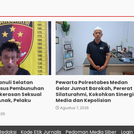
anuli Selatan
Pewarta Polrestabes Medan
asus Pembunuhan
Gelar Jumat Barokah, Pererat
ekerasan Seksual
Silaturahmi, Kokohkan Sinergi
Anak, Pelaku
Media dan Kepolisian
Agustus 7, 2026
026
Redaksi
Kode Etik Jurnalis
Pedoman Media Siber
Login