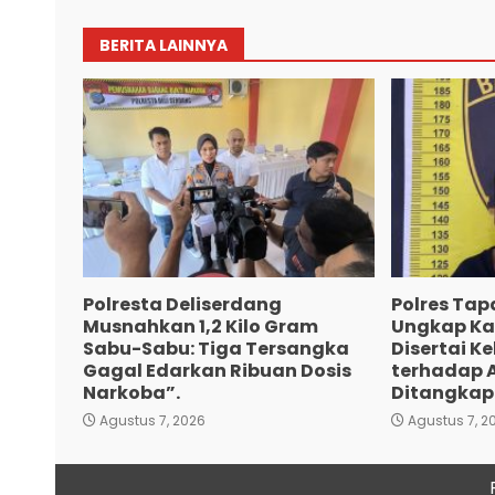
BERITA LAINNYA
Polresta Deliserdang
Polres Tap
Musnahkan 1,2 Kilo Gram
Ungkap K
Sabu-Sabu: Tiga Tersangka
Disertai K
Gagal Edarkan Ribuan Dosis
terhadap 
Narkoba”.
Ditangkap
Agustus 7, 2026
Agustus 7, 2