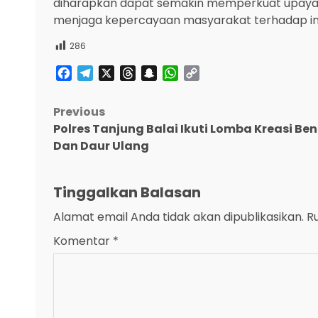
diharapkan dapat semakin memperkuat upaya
menjaga kepercayaan masyarakat terhadap in
286
Facebook
Telegram
X
Threads
Snapchat
WhatsApp
Copy
Link
Post
Previous
Polres Tanjung Balai Ikuti Lomba Kreasi Be
navigation
Dan Daur Ulang
Tinggalkan Balasan
Alamat email Anda tidak akan dipublikasikan.
R
Komentar
*