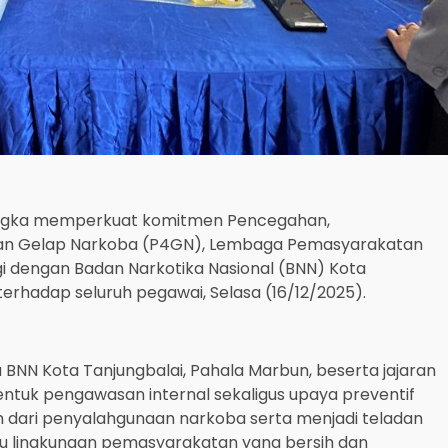
ngka memperkuat komitmen Pencegahan,
an Gelap Narkoba (P4GN), Lembaga Pemasyarakatan
rgi dengan Badan Narkotika Nasional (BNN) Kota
terhadap seluruh pegawai, Selasa (16/12/2025).
a BNN Kota Tanjungbalai, Pahala Marbun, beserta jajaran
bentuk pengawasan internal sekaligus upaya preventif
 dari penyalahgunaan narkoba serta menjadi teladan
 lingkungan pemasyarakatan yang bersih dan