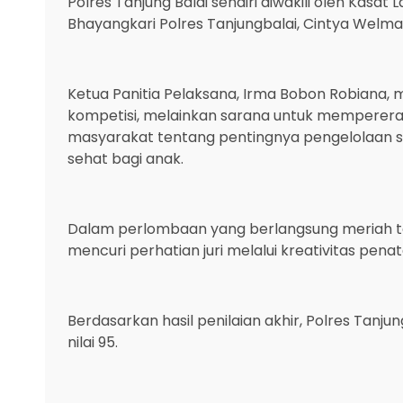
Polres Tanjung Balai sendiri diwakili oleh Kasa
Bhayangkari Polres Tanjungbalai, Cintya Welman
Ketua Panitia Pelaksana, Irma Bobon Robiana,
kompetisi, melainkan sarana untuk mempererat
masyarakat tentang pentingnya pengelolaan s
sehat bagi anak.
Dalam perlombaan yang berlangsung meriah ters
mencuri perhatian juri melalui kreativitas pe
Berdasarkan hasil penilaian akhir, Polres Tanju
nilai 95.