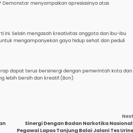
AKP Demonstar menyampaikan apresiasinya atas
i ini. Selain mengasah kreativitas anggota dan ibu-ibu
tif untuk mengampanyekan gaya hidup sehat dan peduli
erharap dapat terus bersinergi dengan pemerintah kota dan
lebih bersih dan kreatif.(Bon)
Nex
aan
‎Sinergi Dengan Badan Narkotika Nasional
Pegawai Lapas Tanjung Balai Jalani Tes Urin