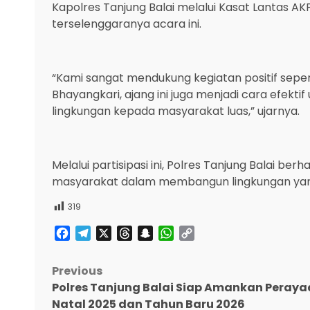
Kapolres Tanjung Balai melalui Kasat Lantas 
terselenggaranya acara ini.
“Kami sangat mendukung kegiatan positif sepert
Bhayangkari, ajang ini juga menjadi cara efek
lingkungan kepada masyarakat luas,” ujarnya.
Melalui partisipasi ini, Polres Tanjung Balai b
masyarakat dalam membangun lingkungan yang 
319
Facebook
Telegram
X
Threads
Snapchat
WhatsApp
Copy
Link
Post
Previous
Polres Tanjung Balai Siap Amankan Peray
navigation
Natal 2025 dan Tahun Baru 2026