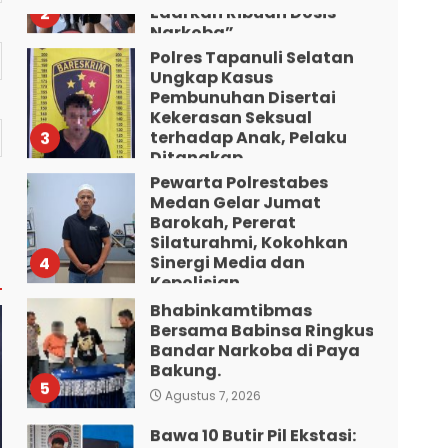
Polres Tapanuli Selatan
Agustus 7, 2026
Ungkap Kasus
Pembunuhan Disertai
Kekerasan Seksual
terhadap Anak, Pelaku
3
Ditangkap
Pewarta Polrestabes
Agustus 7, 2026
Medan Gelar Jumat
Barokah, Pererat
Silaturahmi, Kokohkan
Sinergi Media dan
4
Kepolisian
Bhabinkamtibmas
Agustus 7, 2026
Bersama Babinsa Ringkus
Bandar Narkoba di Paya
Bakung.
5
Agustus 7, 2026
Bawa 10 Butir Pil Ekstasi:
Mahasiswa Terpaksa
Nginap Dibalik Jeruji Besi