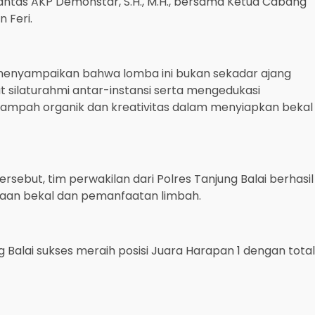
t Lantas AKP Demonstar, S.H., M.H., bersama Ketua Cabang
 Feri.
 menyampaikan bahwa lomba ini bukan sekadar ajang
 silaturahmi antar-instansi serta mengedukasi
ampah organik dan kreativitas dalam menyiapkan bekal
ebut, tim perwakilan dari Polres Tanjung Balai berhasil
nataan bekal dan pemanfaatan limbah.
ng Balai sukses meraih posisi Juara Harapan 1 dengan total