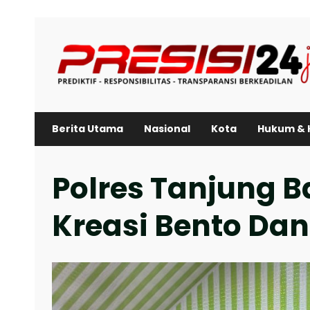
Skip
to
content
Berita Utama
Nasional
Kota
Hukum & 
Polres Tanjung B
Kreasi Bento Dan