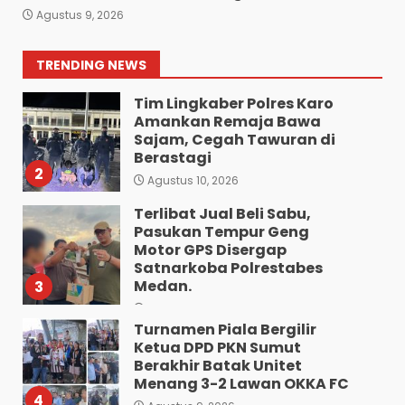
Penyerahan Piala Bergilir
Agustus 9, 2026
Turnamen Ketua DPD PKN
Sumut: Ketua PKN
Deliserdang Sambangi Dan
1
TRENDING NEWS
Bersilaturahmi Ke
Kediaman Ketua DPD PKN
Tim Lingkaber Polres Karo
Sumut.
Amankan Remaja Bawa
Sajam, Cegah Tawuran di
Agustus 10, 2026
Berastagi
2
Agustus 10, 2026
Terlibat Jual Beli Sabu,
Pasukan Tempur Geng
Motor GPS Disergap
Satnarkoba Polrestabes
Medan.
3
Agustus 10, 2026
Turnamen Piala Bergilir
Ketua DPD PKN Sumut
Berakhir Batak Unitet
Menang 3-2 Lawan OKKA FC
4