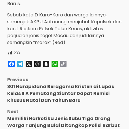
Barus.
Sebab kata D Karo-Karo dan warga lainnya,
semenjak AKP J Aritonang menjabat Kapolsek dan
kanit Reskrim Polsek Talun Kenas, aktivitas
perjudian jenis togel Macau dan judi lainnya
semangkin “marak”.(Red)
233
Facebook
Telegram
X
Threads
Snapchat
WhatsApp
Copy
Link
Post
Previous
301 Narapidana Beragama Kristen di Lapas
navigation
Kelas II A Pematang Siantar Dapat Remisi
Khusus Natal Dan Tahun Baru
Next
Memiliki Narkotika Jenis Sabu Tiga Orang
Warga Tanjung Balai Ditangkap Polisi Barbut