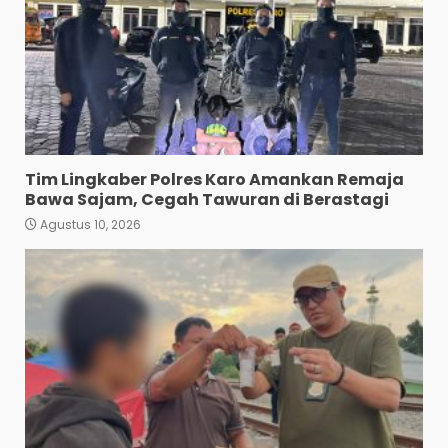
Tim Lingkaber Polres Karo Amankan Remaja
Bawa Sajam, Cegah Tawuran di Berastagi
Agustus 10, 2026
Terlibat Jual Beli Sabu,
Pasukan Tempur Geng
Motor GPS Disergap
Satnarkoba Polrestabes
Medan.
3
Agustus 10, 2026
Turnamen Piala Bergilir
Ketua DPD PKN Sumut
Berakhir Batak Unitet
Menang 3-2 Lawan OKKA FC