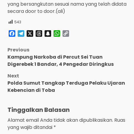
yang bersangkutan sesuai nama yang telah didata
secara door to door.(ali)
543
Facebook
Telegram
X
Threads
Snapchat
WhatsApp
Copy
Link
Post
Previous
Kampung Narkoba di Percut Sei Tuan
navigation
Digerebek 1 Bandar, 4 Pengedar Diringkus
Next
Polda Sumut Tangkap Terduga Pelaku Ujaran
Kebencian di Toba
Tinggalkan Balasan
Alamat email Anda tidak akan dipublikasikan.
Ruas
yang wajib ditandai
*