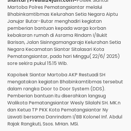
Siantar | Presisi24jam.com-
Polsek Siantar
Martoba Polres Pematangsiantar melalui
Bhabinkamtibmas Kelurahan Setia Negara Aiptu
Janujar Butar-Butar menghadiri kegiatan
pemberian bantuan kepada warga korban
kebakaran rumah di Asrama Rindam I/Bukit
Barisan, Jalan Sisinngamangaraja Kelurahan Setia
Negara Kecamatan Siantar Sitalasari Kota
Pematangsiantar, pada hari Minggu( 22/6/ 2025)
sore sekira pukul 15.15 Wib.
Kapolsek Siantar Martoba AKP Restuadi SH
mengatakan kegiatan Bhabinkamtibmas tersebut
dalam rangka Door to Door System (DDS).
Pemberian bantuan itu diserahkan langsug
Walikota Pematangsiantar Wesly Silalahi SH. MK.n
dan Ketua TP PKK Kota Pematangsiantar Ny
Liswati bersama Danrindam I/BB Kolonel Inf. Abdul
Rajak Rangkuti, Ssos. MHan. MSi.