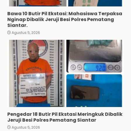
Anak Diduga Diringkus
Polsek Siantar Utara.
Bawa 10 Butir Pil Ekstasi: Mahasiswa Terpaksa
3
Agustus 5, 2026
Nginap Dibalik Jeruji Besi Polres Pematang
Siantar.
Agustus 5, 2026
Polresta Deli Serdang Bekuk
Dua Pengedar Narkoba di
Pagar Merbau.
4
Agustus 5, 2026
Setelah Dikibusikan Warga
Dan Viral di Media Sosial:
Polsek Medan Tuntungan
Grebek Lokasi Judi Tembak
Ikan.
5
Agustus 5, 2026
Residivis Asal Aceh Dibekuk
di Siantar, Polisi Sita 9,05
Pengedar 18 Butir Pil Ekstasi Meringkuk Dibalik
Gram Sabu
Jeruji Besi Polres Pematang Siantar
6
Agustus 4, 2026
Agustus 5, 2026