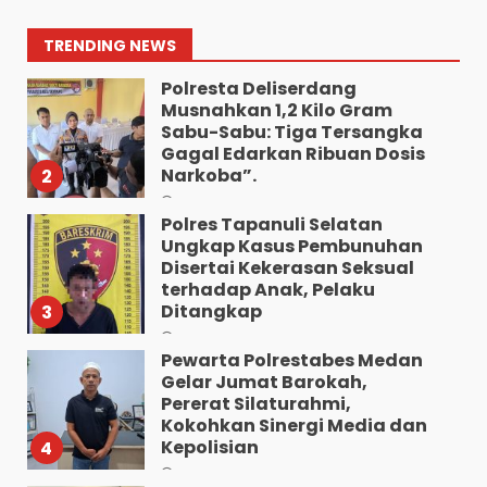
Dan Seberangkan Pejalan
Kaki.
1
TRENDING NEWS
Agustus 8, 2026
Polresta Deliserdang
Musnahkan 1,2 Kilo Gram
Sabu-Sabu: Tiga Tersangka
Gagal Edarkan Ribuan Dosis
Narkoba”.
2
Agustus 7, 2026
Polres Tapanuli Selatan
Ungkap Kasus Pembunuhan
Disertai Kekerasan Seksual
terhadap Anak, Pelaku
Ditangkap
3
Agustus 7, 2026
Pewarta Polrestabes Medan
Gelar Jumat Barokah,
Pererat Silaturahmi,
Kokohkan Sinergi Media dan
Kepolisian
4
Agustus 7, 2026