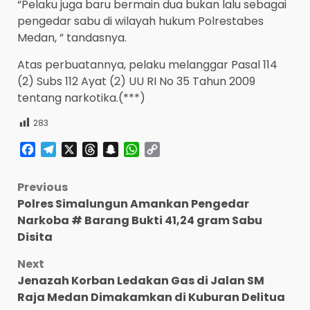
“Pelaku juga baru bermain dua bukan lalu sebagai
pengedar sabu di wilayah hukum Polrestabes
Medan, ” tandasnya.
Atas perbuatannya, pelaku melanggar Pasal 114
(2) Subs 112 Ayat (2) UU RI No 35 Tahun 2009
tentang narkotika.(***)
283
Facebook
Telegram
X
Threads
Snapchat
WhatsApp
Copy
Link
Post
Previous
Polres Simalungun Amankan Pengedar
navigation
Narkoba # Barang Bukti 41,24 gram Sabu
Disita
Next
Jenazah Korban Ledakan Gas di Jalan SM
Raja Medan Dimakamkan di Kuburan Delitua