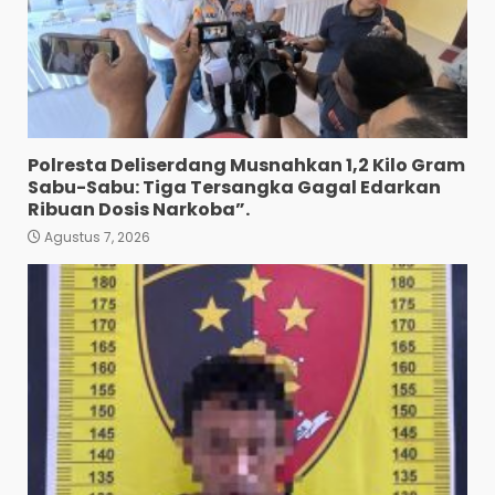
Polresta Deliserdang Musnahkan 1,2 Kilo Gram
Sabu-Sabu: Tiga Tersangka Gagal Edarkan
Ribuan Dosis Narkoba”.
Agustus 7, 2026
Polres Tapanuli Selatan
Ungkap Kasus Pembunuhan
Disertai Kekerasan Seksual
terhadap Anak, Pelaku
Ditangkap
3
Agustus 7, 2026
Pewarta Polrestabes Medan
Gelar Jumat Barokah,
Pererat Silaturahmi,
Kokohkan Sinergi Media dan
Kepolisian
4