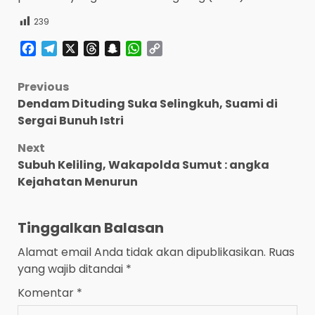
239
Facebook
Telegram
X
Threads
Snapchat
WhatsApp
Copy
Link
Post
Previous
Dendam Dituding Suka Selingkuh, Suami di
navigation
Sergai Bunuh Istri
Next
Subuh Keliling, Wakapolda Sumut : angka
Kejahatan Menurun
Tinggalkan Balasan
Alamat email Anda tidak akan dipublikasikan.
Ruas
yang wajib ditandai
*
Komentar
*