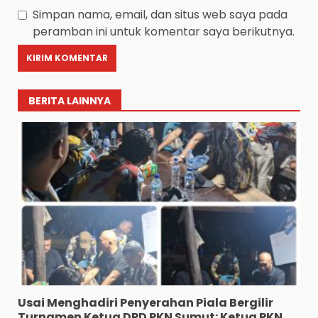
Simpan nama, email, dan situs web saya pada
peramban ini untuk komentar saya berikutnya.
BERITA LAINNYA
Terlibat Jual Beli Sabu,
Pasukan Tempur Geng
Usai Menghadiri Penyerahan Piala Bergilir
Motor GPS Disergap
Turnamen Ketua DPD PKN Sumut: Ketua PKN