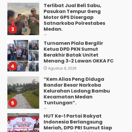
Medan.
3
Agustus 10, 2026
Turnamen Piala Bergilir
Ketua DPD PKN Sumut
Berakhir Batak Unitet
Menang 3-2 Lawan OKKA FC
4
Agustus 9, 2026
“Kem Alias Peng Diduga
Bandar Besar Narkoba
Kelurahan Ladang Bambu
Kecamatan Medan
Tuntungan”.
5
Agustus 9, 2026
HUT Ke-1 Partai Rakyat
Indonesia Berlangsung
Meriah, DPD PRI Sumut Siap
Hadapi Pemilu 2029
Mendatang
6
Agustus 9, 2026
Wujud Pelayanan Prima: