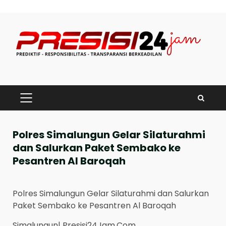
Skip
to
content
PRIMARY
MENU
Polres Simalungun Gelar Silaturahmi
dan Salurkan Paket Sembako ke
Pesantren Al Baroqah
Polres Simalungun Gelar Silaturahmi dan Salurkan
Paket Sembako ke Pesantren Al Baroqah
Simalungun| Presisi24Jam.Com