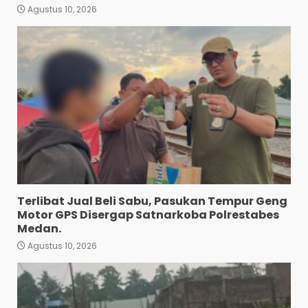
Agustus 10, 2026
Terlibat Jual Beli Sabu,
Pasukan Tempur Geng
Motor GPS Disergap
Satnarkoba Polrestabes
Medan.
3
Agustus 10, 2026
Turnamen Piala Bergilir
Ketua DPD PKN Sumut
Berakhir Batak Unitet
Menang 3-2 Lawan OKKA FC
4
Agustus 9, 2026
Terlibat Jual Beli Sabu, Pasukan Tempur Geng
“Kem Alias Peng Diduga
Motor GPS Disergap Satnarkoba Polrestabes
Bandar Besar Narkoba
Medan.
Kelurahan Ladang Bambu
Kecamatan Medan
Agustus 10, 2026
Tuntungan”.
5
Agustus 9, 2026
HUT Ke-1 Partai Rakyat
Indonesia Berlangsung