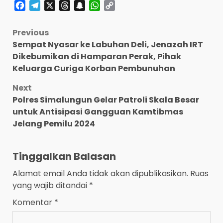
Facebook
Telegram
X
Threads
Snapchat
WhatsApp
Copy
Link
Post
Previous
Sempat Nyasar ke Labuhan Deli, Jenazah IRT
navigation
Dikebumikan di Hamparan Perak, Pihak
Keluarga Curiga Korban Pembunuhan
Next
Polres Simalungun Gelar Patroli Skala Besar
untuk Antisipasi Gangguan Kamtibmas
Jelang Pemilu 2024
Tinggalkan Balasan
Alamat email Anda tidak akan dipublikasikan.
Ruas
yang wajib ditandai
*
Komentar
*