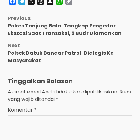
Facebook
Telegram
X
Threads
Snapchat
WhatsApp
Copy
Link
Post
Previous
Polres Tanjung Balai Tangkap Pengedar
navigation
Ekstasi Saat Transaksi, 5 Butir Diamankan
Next
Polsek Datuk Bandar Patroli Dialogis Ke
Masyarakat
Tinggalkan Balasan
Alamat email Anda tidak akan dipublikasikan.
Ruas
yang wajib ditandai
*
Komentar
*