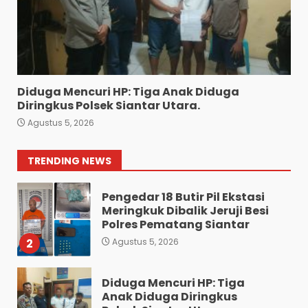
Sat Reskrim Polres
Pematangsiantar Amankan
4.800 Bungkus Rokok Ilegal
ke Bea Cukai Dan Dua
Terduga Pelaku
7
Agustus 4, 2026
Diduga Mencuri HP: Tiga Anak Diduga
Bawa 10 Butir Pil Ekstasi:
Diringkus Polsek Siantar Utara.
Mahasiswa Terpaksa
Agustus 5, 2026
Nginap Dibalik Jeruji Besi
Polres Pematang Siantar.
1
TRENDING NEWS
Agustus 5, 2026
Pengedar 18 Butir Pil Ekstasi
Meringkuk Dibalik Jeruji Besi
Polres Pematang Siantar
2
Agustus 5, 2026
Diduga Mencuri HP: Tiga
Anak Diduga Diringkus