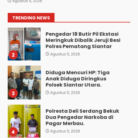
Agustus 5, 2026
Nginap Dibalik Jeruji Besi
Polres Pematang Siantar.
1
TRENDING NEWS
Agustus 5, 2026
Pengedar 18 Butir Pil Ekstasi
Meringkuk Dibalik Jeruji Besi
Polres Pematang Siantar
2
Agustus 5, 2026
Diduga Mencuri HP: Tiga
Anak Diduga Diringkus
Polsek Siantar Utara.
3
Agustus 5, 2026
Polresta Deli Serdang Bekuk
Dua Pengedar Narkoba di
Pagar Merbau.
4
Agustus 5, 2026