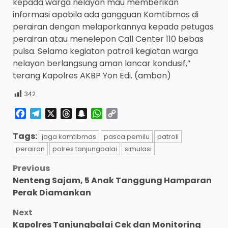
kepada warga nelayan mau memberikan
informasi apabila ada gangguan Kamtibmas di
perairan dengan melaporkannya kepada petugas
perairan atau menelepon Call Center 110 bebas
pulsa. Selama kegiatan patroli kegiatan warga
nelayan berlangsung aman lancar kondusif,”
terang Kapolres AKBP Yon Edi. (ambon)
342
Facebook
Telegram
X
Threads
Snapchat
WhatsApp
Copy
Link
Tags:
jaga kamtibmas
pasca pemilu
patroli
perairan
polres tanjungbalai
simulasi
Post
Previous
Nenteng Sajam, 5 Anak Tanggung Hamparan
navigation
Perak Diamankan
Next
Kapolres Tanjungbalai Cek dan Monitoring