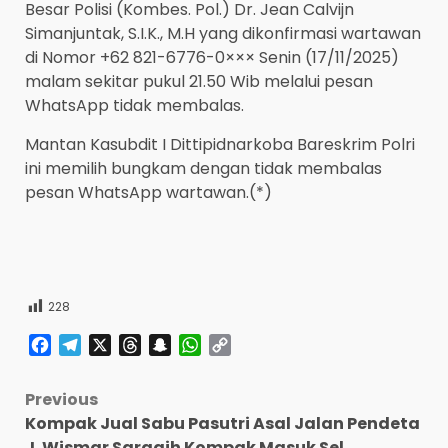
Besar Polisi (Kombes. Pol.) Dr. Jean Calvijn
Simanjuntak, S.I.K., M.H yang dikonfirmasi wartawan
di Nomor +62 821-6776-0××× Senin (17/11/2025)
malam sekitar pukul 21.50 Wib melalui pesan
WhatsApp tidak membalas.
Mantan Kasubdit I Dittipidnarkoba Bareskrim Polri
ini memilih bungkam dengan tidak membalas
pesan WhatsApp wartawan.(*)
228
Facebook
Telegram
X
Threads
Snapchat
WhatsApp
Copy
Link
Post
Previous
Kompak Jual Sabu Pasutri Asal Jalan Pendeta
navigation
J. Wismar Saragih Kompak Masuk Sel.