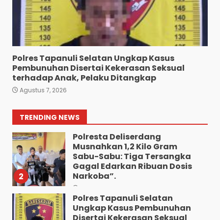
Pengedar 18 Butir Pil Ekstasi
Meringkuk Dibalik Jeruji Besi
Polres Pematang Siantar
7
Agustus 5, 2026
Polres Tapanuli Selatan Ungkap Kasus
Pembunuhan Disertai Kekerasan Seksual
Wujud Pelayanan Prima:
terhadap Anak, Pelaku Ditangkap
Kapolsek Pancurbatu
Agustus 7, 2026
Kompol Junaidi SH Atur Lalin
Dan Seberangkan Pejalan
Kaki.
1
TRENDING NEWS
Agustus 8, 2026
Polresta Deliserdang
Musnahkan 1,2 Kilo Gram
Sabu-Sabu: Tiga Tersangka
Gagal Edarkan Ribuan Dosis
Narkoba”.
2
Agustus 7, 2026
Polres Tapanuli Selatan
Ungkap Kasus Pembunuhan
Disertai Kekerasan Seksual