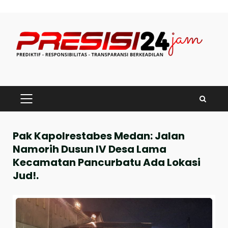
Skip
to
content
PRIMARY
MENU
Pak Kapolrestabes Medan: Jalan
Namorih Dusun IV Desa Lama
Kecamatan Pancurbatu Ada Lokasi
Jud!.