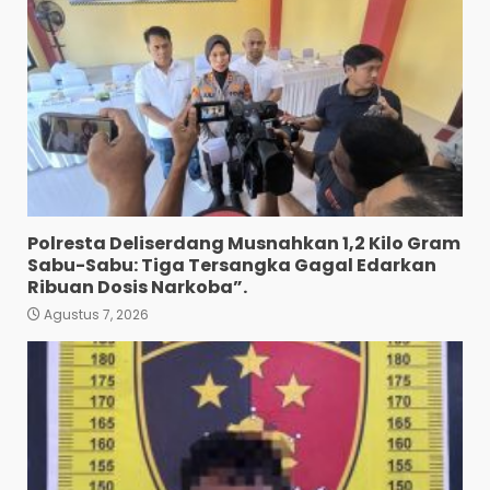
Disertai Kekerasan Seksual
terhadap Anak, Pelaku
Ditangkap
3
Agustus 7, 2026
Pewarta Polrestabes Medan
Gelar Jumat Barokah,
Pererat Silaturahmi,
Kokohkan Sinergi Media dan
Kepolisian
4
Agustus 7, 2026
Polresta Deliserdang Musnahkan 1,2 Kilo Gram
Bhabinkamtibmas Bersama
Sabu-Sabu: Tiga Tersangka Gagal Edarkan
Babinsa Ringkus Bandar
Ribuan Dosis Narkoba”.
Narkoba di Paya Bakung.
Agustus 7, 2026
5
Agustus 7, 2026
Bawa 10 Butir Pil Ekstasi:
Mahasiswa Terpaksa
Nginap Dibalik Jeruji Besi
Polres Pematang Siantar.
6
Agustus 5, 2026