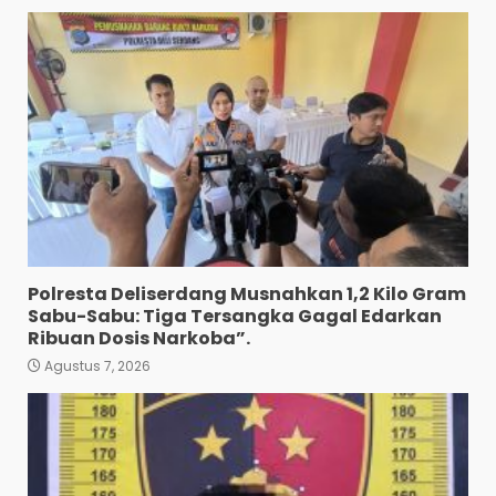
Polresta Deliserdang Musnahkan 1,2 Kilo Gram
Sabu-Sabu: Tiga Tersangka Gagal Edarkan
Ribuan Dosis Narkoba”.
Agustus 7, 2026
Pewarta Polrestabes Medan
Gelar Jumat Barokah,
Pererat Silaturahmi,
Kokohkan Sinergi Media dan
Kepolisian
3