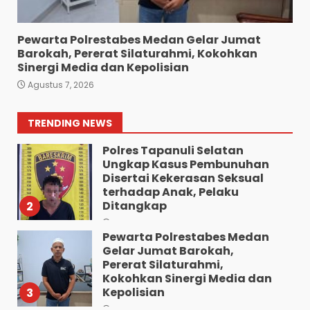
Anak Diduga Diringkus
Polsek Siantar Utara.
7
Agustus 5, 2026
Pewarta Polrestabes Medan Gelar Jumat
Barokah, Pererat Silaturahmi, Kokohkan
Polresta Deliserdang
Sinergi Media dan Kepolisian
Musnahkan 1,2 Kilo Gram
Agustus 7, 2026
Sabu-Sabu: Tiga Tersangka
Gagal Edarkan Ribuan Dosis
Narkoba”.
1
TRENDING NEWS
Agustus 7, 2026
Polres Tapanuli Selatan
Ungkap Kasus Pembunuhan
Disertai Kekerasan Seksual
terhadap Anak, Pelaku
Ditangkap
2
Agustus 7, 2026
Pewarta Polrestabes Medan
Gelar Jumat Barokah,
Pererat Silaturahmi,
Kokohkan Sinergi Media dan
Kepolisian
3
Agustus 7, 2026