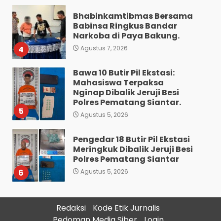
Bhabinkamtibmas Bersama
Babinsa Ringkus Bandar
Narkoba di Paya Bakung.
4
Agustus 7, 2026
Bawa 10 Butir Pil Ekstasi:
Mahasiswa Terpaksa
Nginap Dibalik Jeruji Besi
Polres Pematang Siantar.
5
Agustus 5, 2026
Pengedar 18 Butir Pil Ekstasi
Meringkuk Dibalik Jeruji Besi
Polres Pematang Siantar
6
Agustus 5, 2026
Diduga Mencuri HP: Tiga
Redaksi
Kode Etik Jurnalis
Anak Diduga Diringkus
Pedoman Media Siber
Login
Polsek Siantar Utara.