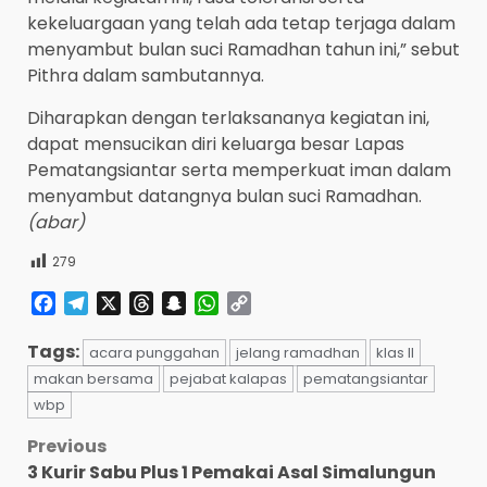
kekeluargaan yang telah ada tetap terjaga dalam
menyambut bulan suci Ramadhan tahun ini,” sebut
Pithra dalam sambutannya.
Diharapkan dengan terlaksananya kegiatan ini,
dapat mensucikan diri keluarga besar Lapas
Pematangsiantar serta memperkuat iman dalam
menyambut datangnya bulan suci Ramadhan.
(abar)
279
Facebook
Telegram
X
Threads
Snapchat
WhatsApp
Copy
Link
Tags:
acara punggahan
jelang ramadhan
klas II
makan bersama
pejabat kalapas
pematangsiantar
wbp
Post
Previous
3 Kurir Sabu Plus 1 Pemakai Asal Simalungun