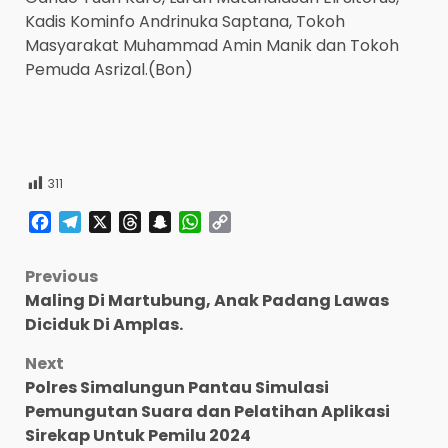
Kadis Kominfo Andrinuka Saptana, Tokoh
Masyarakat Muhammad Amin Manik dan Tokoh
Pemuda Asrizal.(Bon)
311
Facebook
Telegram
X
Threads
Snapchat
WhatsApp
Copy
Link
Post
Previous
Maling Di Martubung, Anak Padang Lawas
navigation
Diciduk Di Amplas.
Next
Polres Simalungun Pantau Simulasi
Pemungutan Suara dan Pelatihan Aplikasi
Sirekap Untuk Pemilu 2024