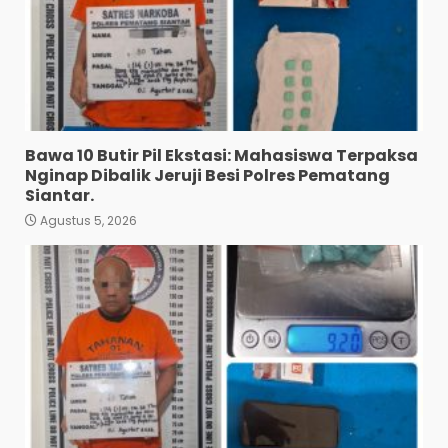
Bawa 10 Butir Pil Ekstasi: Mahasiswa Terpaksa
Nginap Dibalik Jeruji Besi Polres Pematang
Siantar.
Agustus 5, 2026
Diduga Mencuri HP: Tiga
Anak Diduga Diringkus
Polsek Siantar Utara.
3
Agustus 5, 2026
Polresta Deli Serdang Bekuk
Dua Pengedar Narkoba di
Pagar Merbau.
4
Agustus 5, 2026