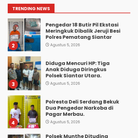
Polres Pematang Siantar.
1
TRENDING NEWS
Agustus 5, 2026
Pengedar 18 Butir Pil Ekstasi
Meringkuk Dibalik Jeruji Besi
Polres Pematang Siantar
2
Agustus 5, 2026
Diduga Mencuri HP: Tiga
Anak Diduga Diringkus
Polsek Siantar Utara.
3
Agustus 5, 2026
Polresta Deli Serdang Bekuk
Dua Pengedar Narkoba di
Pagar Merbau.
4
Agustus 5, 2026
Polsek Munthe Dituding