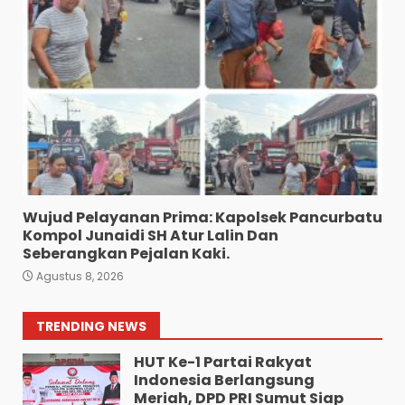
Agustus 7, 2026
Pewarta Polrestabes Medan
Gelar Jumat Barokah,
Pererat Silaturahmi,
Kokohkan Sinergi Media dan
Kepolisian
6
Agustus 7, 2026
Bhabinkamtibmas Bersama
Babinsa Ringkus Bandar
Narkoba di Paya Bakung.
7
Agustus 7, 2026
Wujud Pelayanan Prima: Kapolsek Pancurbatu
Kompol Junaidi SH Atur Lalin Dan
“Kem Alias Peng Diduga
Seberangkan Pejalan Kaki.
Bandar Besar Narkoba
Agustus 8, 2026
Kelurahan Ladang Bambu
Kecamatan Medan
Tuntungan”.
1
TRENDING NEWS
Agustus 9, 2026
HUT Ke-1 Partai Rakyat
Indonesia Berlangsung
Meriah, DPD PRI Sumut Siap