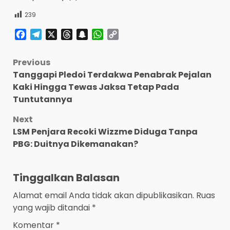
239
Facebook
Telegram
X
Threads
Snapchat
WhatsApp
Copy
Link
Post
Previous
Tanggapi Pledoi Terdakwa Penabrak Pejalan
navigation
Kaki Hingga Tewas Jaksa Tetap Pada
Tuntutannya
Next
LSM Penjara Recoki Wizzme Diduga Tanpa
PBG: Duitnya Dikemanakan?
Tinggalkan Balasan
Alamat email Anda tidak akan dipublikasikan.
Ruas
yang wajib ditandai
*
Komentar
*