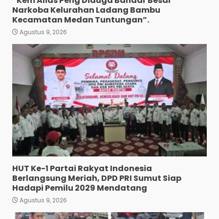
“Kem Alias Peng Diduga Bandar Besar
Narkoba Kelurahan Ladang Bambu
Kecamatan Medan Tuntungan”.
Agustus 9, 2026
Wujud Pelayanan Prima:
Kapolsek Pancurbatu
Kompol Junaidi SH Atur Lalin
Dan Seberangkan Pejalan
Kaki.
3
Agustus 8, 2026
Polresta Deliserdang
Musnahkan 1,2 Kilo Gram
Sabu-Sabu: Tiga Tersangka
Gagal Edarkan Ribuan Dosis
Narkoba”.
4
Agustus 7, 2026
HUT Ke-1 Partai Rakyat Indonesia
Polres Tapanuli Selatan
Berlangsung Meriah, DPD PRI Sumut Siap
Ungkap Kasus Pembunuhan
Hadapi Pemilu 2029 Mendatang
Disertai Kekerasan Seksual
terhadap Anak, Pelaku
Agustus 9, 2026
Ditangkap
5