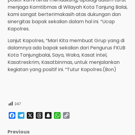
menjaga Kamtibmas di Wilayah Kota Tanjung Balai,
kami sangat berterimakasih atas dukungan dan
sinergitas bapak sekalian dalam hal ini. “Ucap
Kapolres.
Lanjut Kapolres, “Mari Kita membuat Grup yang di
dalamnya ada bapak sekalian dari Pengurus FKUB
Kota Tanjungbalai, Saya, Waka, Kasat intel,
Kasatreskrim, Kasatbinmas, untuk menjalankan
kegiatan yang positif ini. “Tutur Kapolres.(Bon)
247
Facebook
Telegram
X
Threads
Snapchat
WhatsApp
Copy
Link
Post
Previous