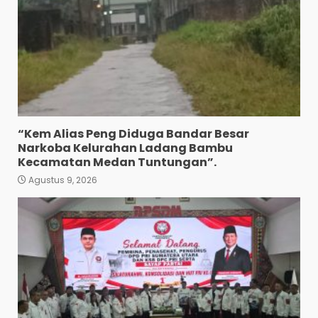
Hadapi Pemilu 2029
Mendatang
3
Agustus 9, 2026
Wujud Pelayanan Prima:
Kapolsek Pancurbatu
Kompol Junaidi SH Atur Lalin
Dan Seberangkan Pejalan
Kaki.
4
Agustus 8, 2026
“Kem Alias Peng Diduga Bandar Besar
Polresta Deliserdang
Narkoba Kelurahan Ladang Bambu
Musnahkan 1,2 Kilo Gram
Kecamatan Medan Tuntungan”.
Sabu-Sabu: Tiga Tersangka
Gagal Edarkan Ribuan Dosis
Agustus 9, 2026
Narkoba”.
5
Agustus 7, 2026
Polres Tapanuli Selatan
Ungkap Kasus Pembunuhan
Disertai Kekerasan Seksual
terhadap Anak, Pelaku
Ditangkap
6
Agustus 7, 2026
Pewarta Polrestabes Medan