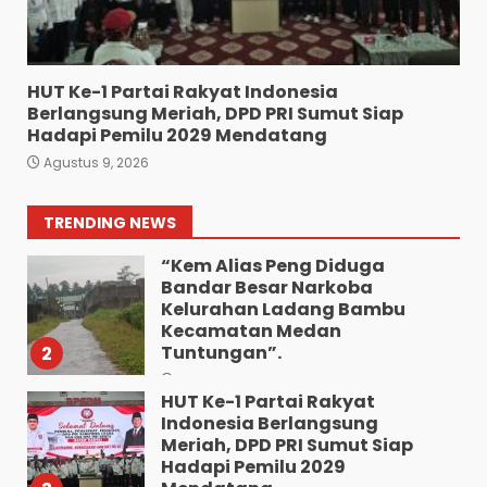
Gelar Jumat Barokah,
Pererat Silaturahmi,
Kokohkan Sinergi Media dan
Kepolisian
7
HUT Ke-1 Partai Rakyat Indonesia
Agustus 7, 2026
Berlangsung Meriah, DPD PRI Sumut Siap
Turnamen Piala Bergilir
Hadapi Pemilu 2029 Mendatang
Ketua DPD PKN Sumut
Agustus 9, 2026
Berakhir Batak Unitet
Menang 3-2 Lawan OKKA FC
1
TRENDING NEWS
Agustus 9, 2026
“Kem Alias Peng Diduga
Bandar Besar Narkoba
Kelurahan Ladang Bambu
Kecamatan Medan
Tuntungan”.
2
Agustus 9, 2026
HUT Ke-1 Partai Rakyat
Indonesia Berlangsung
Meriah, DPD PRI Sumut Siap
Hadapi Pemilu 2029