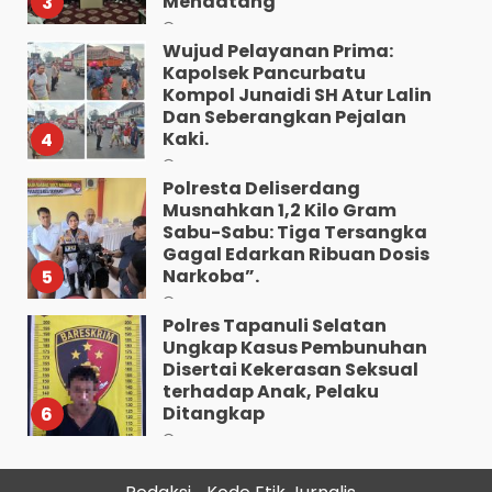
Mendatang
3
Agustus 9, 2026
Wujud Pelayanan Prima:
Kapolsek Pancurbatu
Kompol Junaidi SH Atur Lalin
Dan Seberangkan Pejalan
Kaki.
4
Agustus 8, 2026
Polresta Deliserdang
Musnahkan 1,2 Kilo Gram
Sabu-Sabu: Tiga Tersangka
Gagal Edarkan Ribuan Dosis
Narkoba”.
5
Agustus 7, 2026
Polres Tapanuli Selatan
Ungkap Kasus Pembunuhan
Disertai Kekerasan Seksual
terhadap Anak, Pelaku
Ditangkap
6
Agustus 7, 2026
Pewarta Polrestabes Medan
Gelar Jumat Barokah,