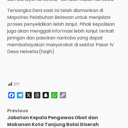
Tersangka Deni saat ini telah diamankan di
Mapolres Pelabuhan Belawan untuk menjalani
proses penyelidikan lebih lanjut. Pihak kepolisian
juga akan menggali informasi lebih lanjut terkait
jaringan dan pasokan narkoba yang dapat
membahayakan masyarakat di sekitar Pasar IV
Desa Helvetia.(faqih)
277
Facebook
Telegram
X
Threads
Snapchat
WhatsApp
Copy
Link
Post
Previous
Jabatan Kepala Pengawas Obat dan
navigation
Makanan Kota Tanjung Balai Diserah