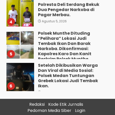
Polresta Deli Serdang Bekuk
Dua Pengedar Narkoba di
Pagar Merbau.
4
Agustus 5, 2026
Polsek Munthe Dituding
“Pelihara” Lokasi Judi
Tembak Ikan Dan Barak
Narkoba. Dikonfirmasi:
Kapolres Karo Dan Kanit
5
Reskrim Polsek Munthe
Bungkam.
Setelah Dikibusikan Warga
Dan Viral di Media Sosial:
Agustus 5, 2026
Polsek Medan Tuntungan
Grebek Lokasi Judi Tembak
Ikan.
6
Agustus 5, 2026
Residivis Asal Aceh Dibekuk
Redaksi
Kode Etik Jurnalis
di Siantar, Polisi Sita 9,05
Pedoman Media Siber
Login
Gram Sabu