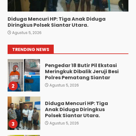
Gram Sabu
7
Agustus 4, 2026
Diduga Mencuri HP: Tiga Anak Diduga
Bawa 10 Butir Pil Ekstasi:
Diringkus Polsek Siantar Utara.
Mahasiswa Terpaksa
Agustus 5, 2026
Nginap Dibalik Jeruji Besi
Polres Pematang Siantar.
1
TRENDING NEWS
Agustus 5, 2026
Pengedar 18 Butir Pil Ekstasi
Meringkuk Dibalik Jeruji Besi
Polres Pematang Siantar
2
Agustus 5, 2026
Diduga Mencuri HP: Tiga
Anak Diduga Diringkus
Polsek Siantar Utara.
3
Agustus 5, 2026