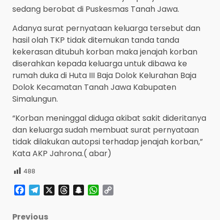
sedang berobat di Puskesmas Tanah Jawa.
Adanya surat pernyataan keluarga tersebut dan
hasil olah TKP tidak ditemukan tanda tanda
kekerasan ditubuh korban maka jenajah korban
diserahkan kepada keluarga untuk dibawa ke
rumah duka di Huta III Baja Dolok Kelurahan Baja
Dolok Kecamatan Tanah Jawa Kabupaten
Simalungun.
“Korban meninggal diduga akibat sakit dideritanya
dan keluarga sudah membuat surat pernyataan
tidak dilakukan autopsi terhadap jenajah korban,”
Kata AKP Jahrona.( abar)
488
Facebook
Telegram
X
Threads
Snapchat
WhatsApp
Copy
Link
Post
Previous