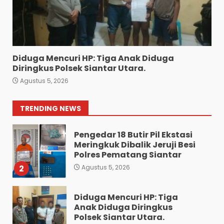
Sat Reskrim Polres
Pematangsiantar Amankan
4.800 Bungkus Rokok Ilegal
ke Bea Cukai Dan Dua
Terduga Pelaku
7
Agustus 4, 2026
Diduga Mencuri HP: Tiga Anak Diduga
Bawa 10 Butir Pil Ekstasi:
Diringkus Polsek Siantar Utara.
Mahasiswa Terpaksa
Agustus 5, 2026
Nginap Dibalik Jeruji Besi
Polres Pematang Siantar.
1
TRENDING NEWS
Agustus 5, 2026
Pengedar 18 Butir Pil Ekstasi
Meringkuk Dibalik Jeruji Besi
Polres Pematang Siantar
2
Agustus 5, 2026
Diduga Mencuri HP: Tiga
Anak Diduga Diringkus
Polsek Siantar Utara.