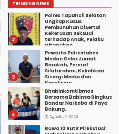
Edarkan Ribuan Dosis
1
TRENDING NEWS
Narkoba”.
Polres Tapanuli Selatan
Agustus 7, 2026
Ungkap Kasus
Pembunuhan Disertai
Kekerasan Seksual
terhadap Anak, Pelaku
2
Ditangkap
Pewarta Polrestabes
Agustus 7, 2026
Medan Gelar Jumat
Barokah, Pererat
Silaturahmi, Kokohkan
Sinergi Media dan
3
Kepolisian
Bhabinkamtibmas
Agustus 7, 2026
Bersama Babinsa Ringkus
Bandar Narkoba di Paya
Bakung.
4
Agustus 7, 2026
Bawa 10 Butir Pil Ekstasi: