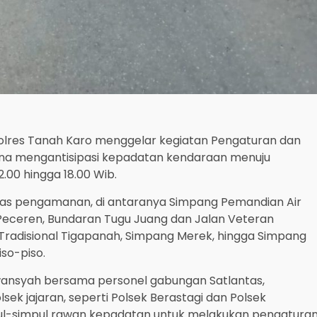
Polres Tanah Karo menggelar kegiatan Pengaturan dan
i guna mengantisipasi kepadatan kendaraan menuju
2.00 hingga 18.00 Wib.
itas pengamanan, di antaranya Simpang Pemandian Air
 Peceren, Bundaran Tugu Juang dan Jalan Veteran
r Tradisional Tigapanah, Simpang Merek, hingga Simpang
iso-piso.
wansyah bersama personel gabungan Satlantas,
lsek jajaran, seperti Polsek Berastagi dan Polsek
pul-simpul rawan kepadatan untuk melakukan pengatura