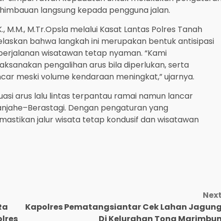
gga himbauan langsung kepada pengguna jalan.
K., M.M., M.Tr.Opsla melalui Kasat Lantas Polres Tanah
jelaskan bahwa langkah ini merupakan bentuk antisipasi
perjalanan wisatawan tetap nyaman. “Kami
aksanakan pengalihan arus bila diperlukan, serta
ncar meski volume kendaraan meningkat,” ujarnya.
asi arus lalu lintas terpantau ramai namun lancar
anjahe–Berastagi. Dengan pengaturan yang
mastikan jalur wisata tetap kondusif dan wisatawan
Nex
Ra
Kapolres Pematangsiantar Cek Lahan Jagun
olres
Di Kelurahan Tong Marimbu