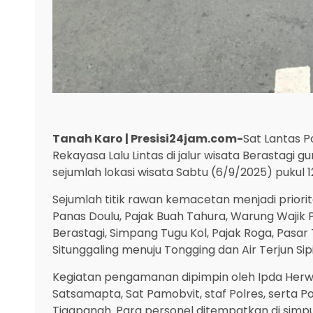
Tanah Karo | Presisi24jam.com-
Sat Lantas 
Rekayasa Lalu Lintas di jalur wisata Berastag
sejumlah lokasi wisata Sabtu (6/9/2025) pukul 1
Sejumlah titik rawan kemacetan menjadi prior
Panas Doulu, Pajak Buah Tahura, Warung Wajik
Berastagi, Simpang Tugu Kol, Pajak Roga, Pasa
Situnggaling menuju Tongging dan Air Terjun Sip
Kegiatan pengamanan dipimpin oleh Ipda Her
Satsamapta, Sat Pamobvit, staf Polres, serta Po
Tigapanah. Para personel ditempatkan di sim