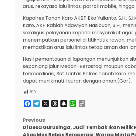
arus, rekayasa lalu lintas, patroli mobile, hin
Kapolres Tanah Karo AKBP Eko Yulianto, S.H., S.I.
Karo, AKP Rabiah Adawiyah Hasibuan, S.H., men
sekaligus pelayanan kepada masyarakat agar 
menempatkan personel di titik-titik rawan, mel
memastikan arus lalu lintas tetap aman dan la
Hasil pemantauan di lapangan menunjukkan situ
sepanjang jalur Medan–Berastagi maupun Kab
terkoordinasi, Sat Lantas Polres Tanah Karo me
dapat menikmati liburan dengan aman.(Gor).
810
Facebook
Telegram
X
Threads
Snapchat
WhatsApp
Copy
Link
Post
Previous
Di Desa Gurusinga, Jud! Tembak Ikan Milik 
navigation
Alias Mos Bebas Beroperasi: Warga Minta P