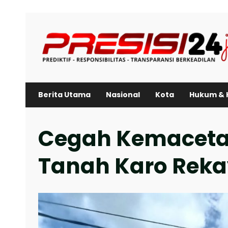
Skip
to
content
Berita Utama
Nasional
Kota
Hukum & 
Cegah Kemacetan
Tanah Karo Reka