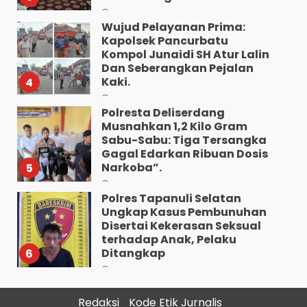
Agustus 9, 2026
Wujud Pelayanan Prima:
Kapolsek Pancurbatu
Kompol Junaidi SH Atur Lalin
Dan Seberangkan Pejalan
Kaki.
4
Agustus 8, 2026
Polresta Deliserdang
Musnahkan 1,2 Kilo Gram
Sabu-Sabu: Tiga Tersangka
Gagal Edarkan Ribuan Dosis
Narkoba”.
5
Agustus 7, 2026
Polres Tapanuli Selatan
Ungkap Kasus Pembunuhan
Disertai Kekerasan Seksual
terhadap Anak, Pelaku
Ditangkap
6
Agustus 7, 2026
Pewarta Polrestabes Medan
Gelar Jumat Barokah,
Redaksi
Kode Etik Jurnalis