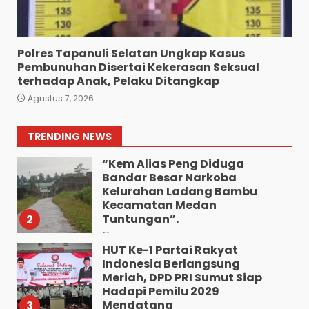
Gelar Jumat Barokah,
Pererat Silaturahmi,
Kokohkan Sinergi Media dan
Kepolisian
7
Polres Tapanuli Selatan Ungkap Kasus
Agustus 7, 2026
Pembunuhan Disertai Kekerasan Seksual
Turnamen Piala Bergilir
terhadap Anak, Pelaku Ditangkap
Ketua DPD PKN Sumut
Agustus 7, 2026
Berakhir Batak Unitet
Menang 3-2 Lawan OKKA FC
1
TRENDING NEWS
Agustus 9, 2026
“Kem Alias Peng Diduga
Bandar Besar Narkoba
Kelurahan Ladang Bambu
Kecamatan Medan
Tuntungan”.
2
Agustus 9, 2026
HUT Ke-1 Partai Rakyat
Indonesia Berlangsung
Meriah, DPD PRI Sumut Siap
Hadapi Pemilu 2029
Mendatang
3