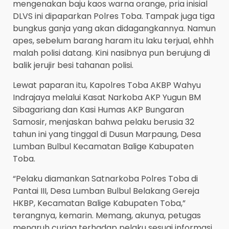
mengenakan baju kaos warna orange, pria inisial
DLVS ini dipaparkan Polres Toba. Tampak juga tiga
bungkus ganja yang akan didagangkannya. Namun
apes, sebelum barang haram itu laku terjual, ehhh
malah polisi datang. Kini nasibnya pun berujung di
balik jerujir besi tahanan polisi.
Lewat paparan itu, Kapolres Toba AKBP Wahyu
Indrajaya melalui Kasat Narkoba AKP Yugun BM
Sibagariang dan Kasi Humas AKP Bungaran
Samosir, menjaskan bahwa pelaku berusia 32
tahun ini yang tinggal di Dusun Marpaung, Desa
Lumban Bulbul Kecamatan Balige Kabupaten
Toba.
“Pelaku diamankan Satnarkoba Polres Toba di
Pantai III, Desa Lumban Bulbul Belakang Gereja
HKBP, Kecamatan Balige Kabupaten Toba,”
terangnya, kemarin. Memang, akunya, petugas
menaruh curiga terhadap pelaku sesuai informasi