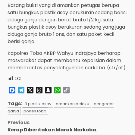
Barang bukti yang di amankan petugas berupa
satu bungkus plastik asoy berukuran sedang berisi
diduga ganja dengan berat bruto 1/2 kg, satu
bungkus plastik asoy berukuran sedang yang juga
diduga ganja bruto 1 ons, dan satu paket kecil
berisi ganja.
Kapolres Toba AKBP Wahyu Indrajaya berharap
masyarakat dapat membantu kepolisian dalam
memberantas penyalahgunaan narkoba. (str/nt)
232
Facebook
Telegram
X
Threads
Snapchat
WhatsApp
Copy
Link
Tags:
3 plastik asoy
amankan pelaku
pengedar
ganja
polres toba
Post
Previous
Kerap Diberitakan Marak Narkoba.