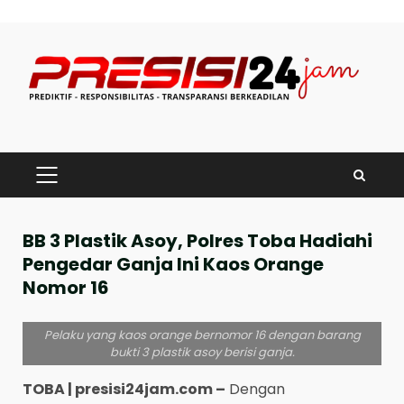
Skip
to
content
PRIMARY
MENU
BB 3 Plastik Asoy, Polres Toba Hadiahi
Pengedar Ganja Ini Kaos Orange
Nomor 16
Pelaku yang kaos orange bernomor 16 dengan barang
bukti 3 plastik asoy berisi ganja.
TOBA | presisi24jam.com –
Dengan