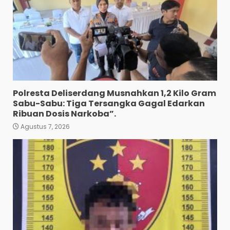
Mendatang
3
Agustus 9, 2026
Wujud Pelayanan Prima:
Kapolsek Pancurbatu
Kompol Junaidi SH Atur Lalin
Dan Seberangkan Pejalan
Kaki.
4
Agustus 8, 2026
Polresta Deliserdang Musnahkan 1,2 Kilo Gram
Polresta Deliserdang
Sabu-Sabu: Tiga Tersangka Gagal Edarkan
Musnahkan 1,2 Kilo Gram
Ribuan Dosis Narkoba”.
Sabu-Sabu: Tiga Tersangka
Gagal Edarkan Ribuan Dosis
Agustus 7, 2026
Narkoba”.
5
Agustus 7, 2026
Polres Tapanuli Selatan
Ungkap Kasus Pembunuhan
Disertai Kekerasan Seksual
terhadap Anak, Pelaku
Ditangkap
6
Agustus 7, 2026
Pewarta Polrestabes Medan