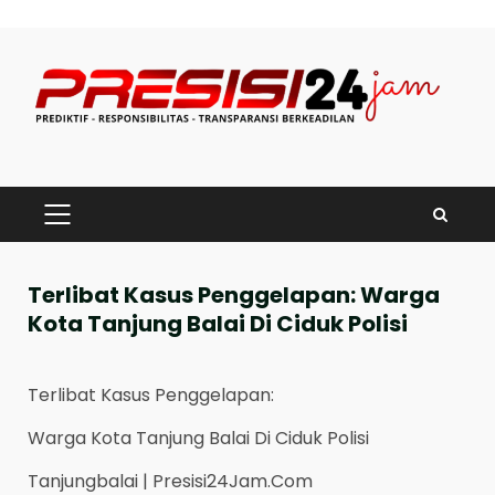
Skip
to
content
PRIMARY
MENU
Terlibat Kasus Penggelapan: Warga
Kota Tanjung Balai Di Ciduk Polisi
Terlibat Kasus Penggelapan:
Warga Kota Tanjung Balai Di Ciduk Polisi
Tanjungbalai | Presisi24Jam.Com