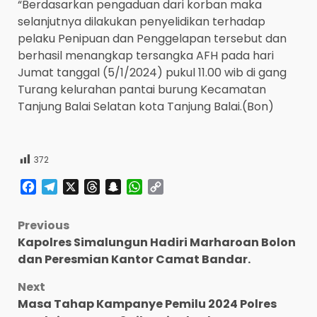
“Berdasarkan pengaduan dari korban maka
selanjutnya dilakukan penyelidikan terhadap
pelaku Penipuan dan Penggelapan tersebut dan
berhasil menangkap tersangka AFH pada hari
Jumat tanggal (5/1/2024) pukul 11.00 wib di gang
Turang kelurahan pantai burung Kecamatan
Tanjung Balai Selatan kota Tanjung Balai.(Bon)
372
Facebook
Telegram
X
Threads
Snapchat
WhatsApp
Copy
Link
Post
Previous
Kapolres Simalungun Hadiri Marharoan Bolon
navigation
dan Peresmian Kantor Camat Bandar.
Next
Masa Tahap Kampanye Pemilu 2024 Polres