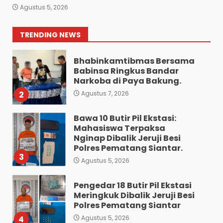
Gelar Jumat Barokah,
Agustus 5, 2026
Pererat Silaturahmi,
Kokohkan Sinergi Media dan
Kepolisian
1
TRENDING NEWS
Agustus 7, 2026
Bhabinkamtibmas Bersama
Babinsa Ringkus Bandar
Narkoba di Paya Bakung.
2
Agustus 7, 2026
Bawa 10 Butir Pil Ekstasi:
Mahasiswa Terpaksa
Nginap Dibalik Jeruji Besi
Polres Pematang Siantar.
3
Agustus 5, 2026
Pengedar 18 Butir Pil Ekstasi
Meringkuk Dibalik Jeruji Besi
Polres Pematang Siantar
4
Agustus 5, 2026