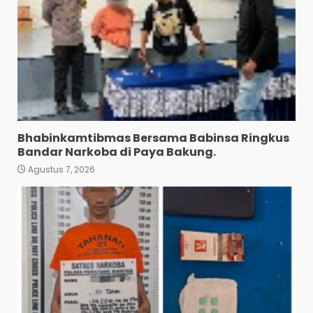
Bhabinkamtibmas Bersama Babinsa Ringkus
Bandar Narkoba di Paya Bakung.
Agustus 7, 2026
Bawa 10 Butir Pil Ekstasi:
Mahasiswa Terpaksa
Nginap Dibalik Jeruji Besi
Polres Pematang Siantar.
3
Agustus 5, 2026
Pengedar 18 Butir Pil Ekstasi
Meringkuk Dibalik Jeruji Besi
Polres Pematang Siantar