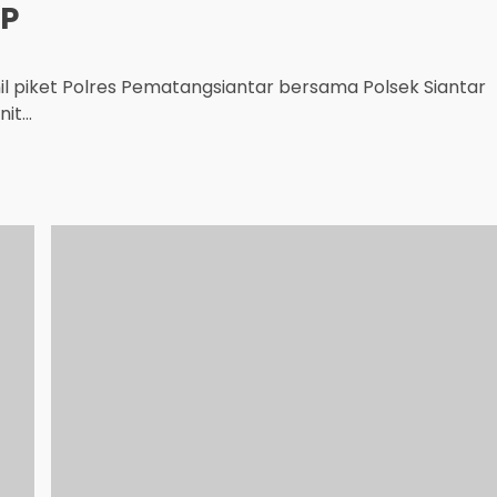
KP
 piket Polres Pematangsiantar bersama Polsek Siantar
t...