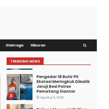
Bhabinkamtibmas
Bersama Babinsa Ringkus
Bandar Narkoba di Paya
Bakung.
1
Agustus 7, 2026
Bawa 10 Butir Pil Ekstasi:
Olahraga
Hiburan
Mahasiswa Terpaksa
Nginap Dibalik Jeruji Besi
Polres Pematang Siantar.
2
TRENDING NEWS
Agustus 5, 2026
Pengedar 18 Butir Pil
Ekstasi Meringkuk Dibalik
Jeruji Besi Polres
Pematang Siantar
3
Agustus 5, 2026
Diduga Mencuri HP: Tiga