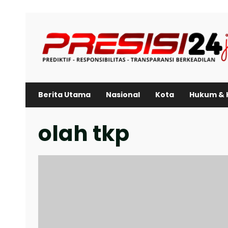
Skip
to
content
Berita Utama
Nasional
Kota
Hukum & 
olah tkp