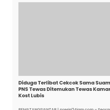
Diduga Terlibat Cekcok Sama Suam
PNS Tewas Ditemukan Tewas Kama
Kost Lubis
PEMATANGSIANTAR | presisi24jam.com – Seora