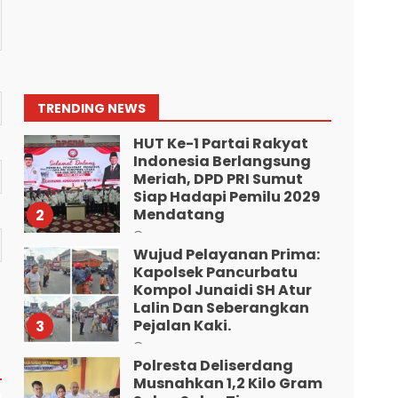
“Kem Alias Peng Diduga
Bandar Besar Narkoba
Kelurahan Ladang Bambu
Kecamatan Medan
Tuntungan”.
1
TRENDING NEWS
Agustus 9, 2026
HUT Ke-1 Partai Rakyat
Indonesia Berlangsung
Meriah, DPD PRI Sumut
Siap Hadapi Pemilu 2029
Mendatang
2
Agustus 9, 2026
Wujud Pelayanan Prima:
Kapolsek Pancurbatu
Kompol Junaidi SH Atur
Lalin Dan Seberangkan
Pejalan Kaki.
3
Agustus 8, 2026
Polresta Deliserdang
Musnahkan 1,2 Kilo Gram