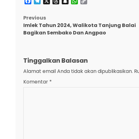
Facebook
Telegram
X
Threads
Snapchat
WhatsApp
Copy
Link
Post
Previous
Imlek Tahun 2024, Walikota Tanjung Balai
navigation
Bagikan Sembako Dan Angpao
Tinggalkan Balasan
Alamat email Anda tidak akan dipublikasikan.
R
Komentar
*