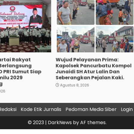
artai Rakyat
Wujud Pelayanan Prima:
 Berlangsung
Kapolsek Pancurbatu Kompol
D PRI Sumut Siap
Junaidi SH Atur Lalin Dan
milu 2029
Seberangkan Pejalan Kaki.
g
Agustus 8, 2026
026
Redaksi
Kode Etik Jurnalis
Pedoman Media Siber
Login
© 2023
|
DarkNews
by AF themes.