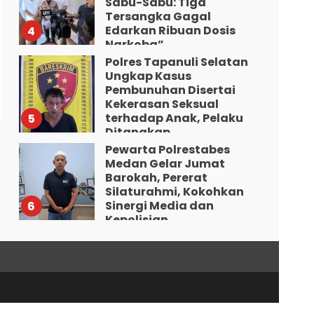
Sabu-Sabu: Tiga
Tersangka Gagal
Edarkan Ribuan Dosis
4
Narkoba”.
Polres Tapanuli Selatan
Agustus 7, 2026
Ungkap Kasus
Pembunuhan Disertai
Kekerasan Seksual
terhadap Anak, Pelaku
5
Ditangkap
Pewarta Polrestabes
Agustus 7, 2026
Medan Gelar Jumat
Barokah, Pererat
Silaturahmi, Kokohkan
Sinergi Media dan
6
Kepolisian
Bhabinkamtibmas
Agustus 7, 2026
Bersama Babinsa Ringkus
Bandar Narkoba di Paya
Bakung.
7
Agustus 7, 2026