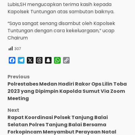
Lubis,SH mengucapkan terima kasih kepada
Kapolsek Tuntungan atas sambutan baiknya.
“Saya sangat senang disambut oleh Kapolsek
Tuntungan dengan cara kekeluargaan,” ucap
Chairum
307
Facebook
Telegram
X
Threads
Snapchat
WhatsApp
Copy
Link
Post
Previous
Polrestabes Medan Hadiri Rakor Ops Lilin Toba
navigation
2023 yang Dipimpin Kapolda Sumut Via Zoom
Meeting
Next
Rapat Koordinasi Polsek Tanjung Balai
Selatan Polres Tanjung Balai Bersama
Forkopincam Menyambut Perayaan Natal