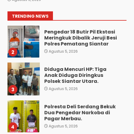
Nginap Dibalik Jeruji Besi
Polres Pematang Siantar.
1
TRENDING NEWS
Agustus 5, 2026
Pengedar 18 Butir Pil Ekstasi
Meringkuk Dibalik Jeruji Besi
Polres Pematang Siantar
2
Agustus 5, 2026
Diduga Mencuri HP: Tiga
Anak Diduga Diringkus
Polsek Siantar Utara.
3
Agustus 5, 2026
Polresta Deli Serdang Bekuk
Dua Pengedar Narkoba di
Pagar Merbau.
4
Agustus 5, 2026