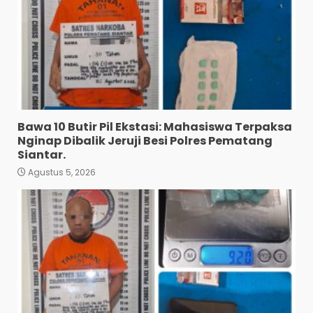
Bawa 10 Butir Pil Ekstasi: Mahasiswa Terpaksa
Nginap Dibalik Jeruji Besi Polres Pematang
Siantar.
Agustus 5, 2026
Diduga Mencuri HP: Tiga
Anak Diduga Diringkus
Polsek Siantar Utara.
3
Agustus 5, 2026
Polresta Deli Serdang Bekuk
Dua Pengedar Narkoba di
Pagar Merbau.
4
Agustus 5, 2026