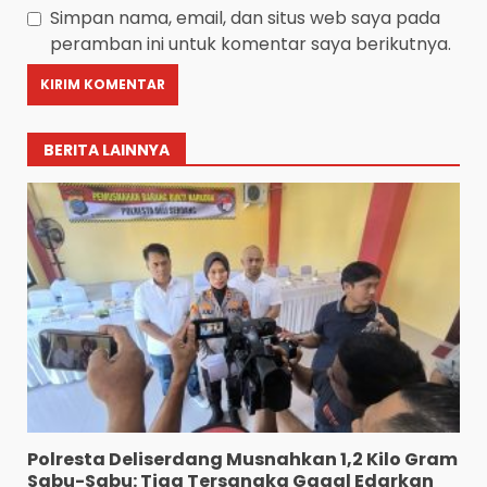
Simpan nama, email, dan situs web saya pada
peramban ini untuk komentar saya berikutnya.
BERITA LAINNYA
Pewarta Polrestabes Medan
Gelar Jumat Barokah,
Pererat Silaturahmi,
Polresta Deliserdang Musnahkan 1,2 Kilo Gram
Kokohkan Sinergi Media dan
Sabu-Sabu: Tiga Tersangka Gagal Edarkan