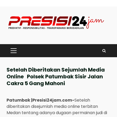
Skip
to
content
PRIMARY
MENU
Setelah Diberitakan Sejumlah Media
Online Polsek Patumbak Sisir Jalan
Cakra 5 Gang Mahoni
Patumbak |Presisi24jam.com-
Setelah
diberitakan disejumlah media online terbitan
Medan tentang adanya dugaan permainan judi di