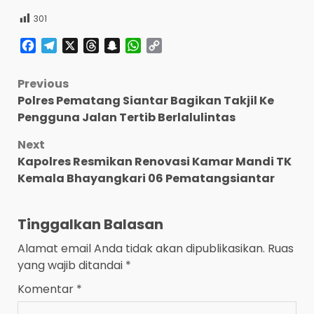
301
Facebook
Telegram
X
Threads
Snapchat
WhatsApp
Copy
Link
Post
Previous
Polres Pematang Siantar Bagikan Takjil Ke
navigation
Pengguna Jalan Tertib Berlalulintas
Next
Kapolres Resmikan Renovasi Kamar Mandi TK
Kemala Bhayangkari 06 Pematangsiantar
Tinggalkan Balasan
Alamat email Anda tidak akan dipublikasikan.
Ruas
yang wajib ditandai
*
Komentar
*