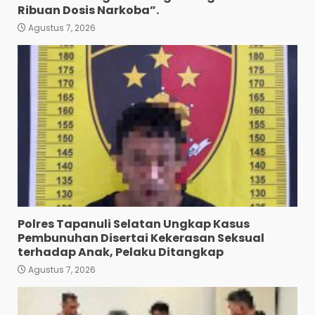
Kepolisian
3
Ribuan Dosis Narkoba”.
Agustus 7, 2026
Agustus 7, 2026
Bhabinkamtibmas Bersama
Babinsa Ringkus Bandar
Narkoba di Paya Bakung.
4
Agustus 7, 2026
Bawa 10 Butir Pil Ekstasi:
Mahasiswa Terpaksa
Nginap Dibalik Jeruji Besi
Polres Pematang Siantar.
5
Agustus 5, 2026
Pengedar 18 Butir Pil Ekstasi
Polres Tapanuli Selatan Ungkap Kasus
Meringkuk Dibalik Jeruji Besi
Pembunuhan Disertai Kekerasan Seksual
Polres Pematang Siantar
terhadap Anak, Pelaku Ditangkap
6
Agustus 5, 2026
Agustus 7, 2026
Diduga Mencuri HP: Tiga