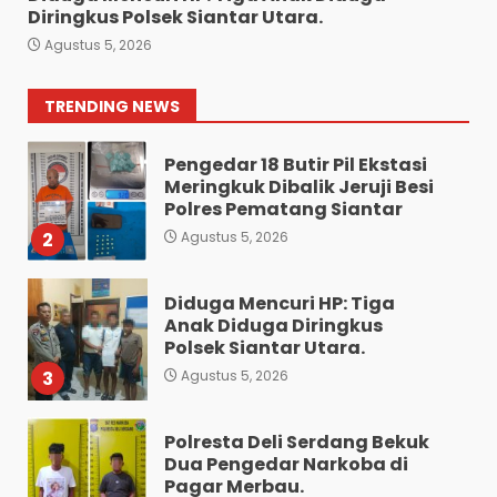
Bawa 10 Butir Pil Ekstasi:
Diringkus Polsek Siantar Utara.
Mahasiswa Terpaksa
Agustus 5, 2026
Nginap Dibalik Jeruji Besi
Polres Pematang Siantar.
1
Agustus 5, 2026
TRENDING NEWS
Pengedar 18 Butir Pil Ekstasi
Meringkuk Dibalik Jeruji Besi
Polres Pematang Siantar
2
Agustus 5, 2026
Diduga Mencuri HP: Tiga
Anak Diduga Diringkus
Polsek Siantar Utara.
3
Agustus 5, 2026
Polresta Deli Serdang Bekuk
Dua Pengedar Narkoba di
Pagar Merbau.