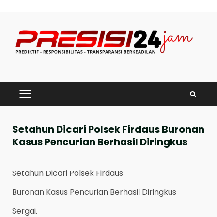
Skip
to
content
PRIMARY
MENU
Setahun Dicari Polsek Firdaus Buronan
Kasus Pencurian Berhasil Diringkus
Setahun Dicari Polsek Firdaus
Buronan Kasus Pencurian Berhasil Diringkus
Sergai.