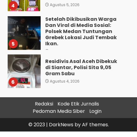
4
Agustus 5, 2026
Setelah Dikibusikan Warga
Dan Viral di Media Sosial:
Polsek Medan Tuntungan
Grebek Lokasi Judi Tembak
Ikan.
5
Agustus 5, 2026
Residivis Asal Aceh Dibekuk
di Siantar, Polisi Sita 9,05
Gram Sabu
6
Agustus 4, 2026
Sat Reskrim Polres
Pematangsiantar Amankan
Redaksi
Kode Etik Jurnalis
4.800 Bungkus Rokok Ilegal
Pedoman Media Siber
Login
ke Bea Cukai Dan Dua
Terduga Pelaku
7
© 2023
|
DarkNews
by AF themes.
Agustus 4, 2026
Bawa 10 Butir Pil Ekstasi: