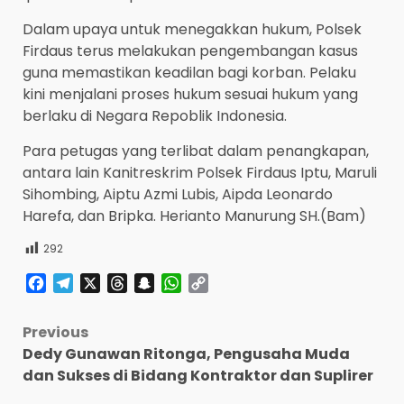
Dalam upaya untuk menegakkan hukum, Polsek
Firdaus terus melakukan pengembangan kasus
guna memastikan keadilan bagi korban. Pelaku
kini menjalani proses hukum sesuai hukum yang
berlaku di Negara Repoblik Indonesia.
Para petugas yang terlibat dalam penangkapan,
antara lain Kanitreskrim Polsek Firdaus Iptu, Maruli
Sihombing, Aiptu Azmi Lubis, Aipda Leonardo
Harefa, dan Bripka. Herianto Manurung SH.(Bam)
292
Facebook
Telegram
X
Threads
Snapchat
WhatsApp
Copy
Link
Post
Previous
Dedy Gunawan Ritonga, Pengusaha Muda
navigation
dan Sukses di Bidang Kontraktor dan Suplirer