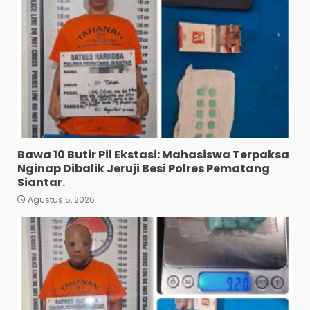
Bawa 10 Butir Pil Ekstasi: Mahasiswa Terpaksa
Nginap Dibalik Jeruji Besi Polres Pematang
Siantar.
Diduga Mencuri HP: Tiga
Agustus 5, 2026
Anak Diduga Diringkus
Polsek Siantar Utara.
3
Agustus 5, 2026
Polresta Deli Serdang Bekuk
Dua Pengedar Narkoba di