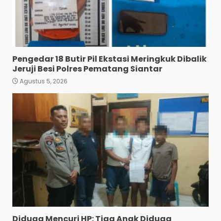
Pagar Merbau.
4
Agustus 5, 2026
Setelah Dikibusikan Warga
Dan Viral di Media Sosial:
Polsek Medan Tuntungan
Pengedar 18 Butir Pil Ekstasi Meringkuk Dibalik
Grebek Lokasi Judi Tembak
Jeruji Besi Polres Pematang Siantar
Ikan.
5
Agustus 5, 2026
Agustus 5, 2026
Residivis Asal Aceh Dibekuk
di Siantar, Polisi Sita 9,05
Gram Sabu
6
Agustus 4, 2026
Sat Reskrim Polres
Pematangsiantar Amankan
4.800 Bungkus Rokok Ilegal
ke Bea Cukai Dan Dua
Terduga Pelaku
7
Agustus 4, 2026
Diduga Mencuri HP: Tiga Anak Diduga