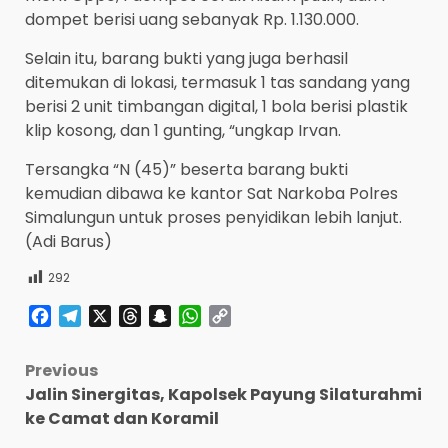
dompet berisi uang sebanyak Rp. 1.130.000.
Selain itu, barang bukti yang juga berhasil
ditemukan di lokasi, termasuk 1 tas sandang yang
berisi 2 unit timbangan digital, 1 bola berisi plastik
klip kosong, dan 1 gunting, “ungkap Irvan.
Tersangka “N (45)” beserta barang bukti
kemudian dibawa ke kantor Sat Narkoba Polres
Simalungun untuk proses penyidikan lebih lanjut.
(Adi Barus)
292
Facebook
Telegram
X
Threads
Snapchat
WhatsApp
Copy
Link
Post
Previous
Jalin Sinergitas, Kapolsek Payung Silaturahmi
navigation
ke Camat dan Koramil