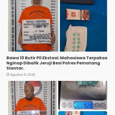
Bawa 10 Butir Pil Ekstasi: Mahasiswa Terpaksa
Nginap Dibalik Jeruji Besi Polres Pematang
Siantar.
Agustus 5, 2026
Diduga Mencuri HP: Tiga
Anak Diduga Diringkus
Polsek Siantar Utara.
3
Agustus 5, 2026
Polresta Deli Serdang Bekuk
Dua Pengedar Narkoba di