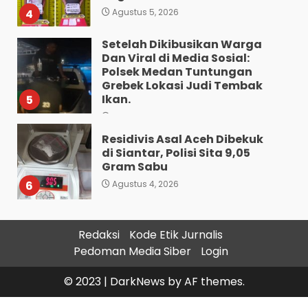
4
Agustus 5, 2026
Setelah Dikibusikan Warga
Dan Viral di Media Sosial:
Polsek Medan Tuntungan
Grebek Lokasi Judi Tembak
Ikan.
5
Agustus 5, 2026
Residivis Asal Aceh Dibekuk
di Siantar, Polisi Sita 9,05
Gram Sabu
6
Agustus 4, 2026
Sat Reskrim Polres
Pematangsiantar Amankan
Redaksi
Kode Etik Jurnalis
4.800 Bungkus Rokok Ilegal
Pedoman Media Siber
Login
ke Bea Cukai Dan Dua
Terduga Pelaku
7
© 2023
|
DarkNews
by AF themes.
Agustus 4, 2026
Bawa 10 Butir Pil Ekstasi: