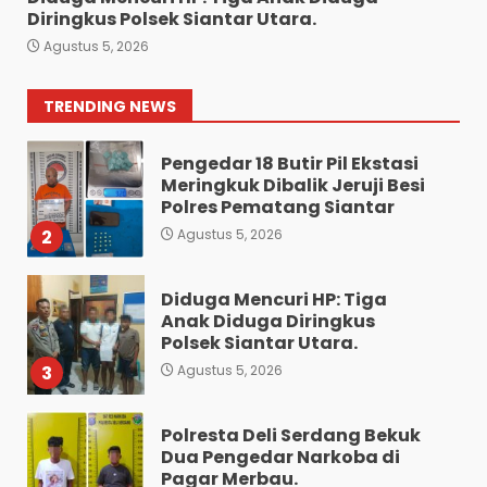
Bawa 10 Butir Pil Ekstasi:
Diringkus Polsek Siantar Utara.
Mahasiswa Terpaksa
Agustus 5, 2026
Nginap Dibalik Jeruji Besi
Polres Pematang Siantar.
1
TRENDING NEWS
Agustus 5, 2026
Pengedar 18 Butir Pil Ekstasi
Meringkuk Dibalik Jeruji Besi
Polres Pematang Siantar
2
Agustus 5, 2026
Diduga Mencuri HP: Tiga
Anak Diduga Diringkus
Polsek Siantar Utara.
3
Agustus 5, 2026
Polresta Deli Serdang Bekuk
Dua Pengedar Narkoba di
Pagar Merbau.