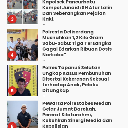
Kapolsek Pancurbatu
Kompol Junaidi SH Atur Lalin
Dan Seberangkan Pejalan
Kaki.
3
Agustus 8, 2026
Polresta Deliserdang
Musnahkan 1,2 Kilo Gram
Sabu-Sabu: Tiga Tersangka
Gagal Edarkan Ribuan Dosis
Narkoba”.
4
Agustus 7, 2026
Polres Tapanuli Selatan
Ungkap Kasus Pembunuhan
Disertai Kekerasan Seksual
terhadap Anak, Pelaku
Ditangkap
5
Agustus 7, 2026
Pewarta Polrestabes Medan
Gelar Jumat Barokah,
Pererat Silaturahmi,
Kokohkan Sinergi Media dan
Kepolisian
6