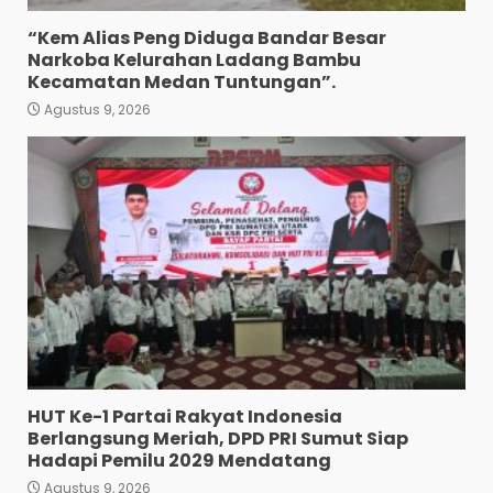
Wujud Pelayanan Prima:
Kapolsek Pancurbatu
“Kem Alias Peng Diduga Bandar Besar
Kompol Junaidi SH Atur Lalin
Narkoba Kelurahan Ladang Bambu
Dan Seberangkan Pejalan
Kecamatan Medan Tuntungan”.
Kaki.
3
Agustus 9, 2026
Agustus 8, 2026
Polresta Deliserdang
Musnahkan 1,2 Kilo Gram
Sabu-Sabu: Tiga Tersangka
Gagal Edarkan Ribuan Dosis
Narkoba”.
4
Agustus 7, 2026
Polres Tapanuli Selatan
Ungkap Kasus Pembunuhan
Disertai Kekerasan Seksual
terhadap Anak, Pelaku
Ditangkap
5
Agustus 7, 2026
HUT Ke-1 Partai Rakyat Indonesia
Pewarta Polrestabes Medan
Berlangsung Meriah, DPD PRI Sumut Siap
Gelar Jumat Barokah,
Hadapi Pemilu 2029 Mendatang
Pererat Silaturahmi,
Kokohkan Sinergi Media dan
Agustus 9, 2026