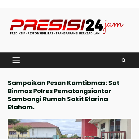
Skip
to
content
PRIMARY
MENU
Sampaikan Pesan Kamtibmas: Sat
Binmas Polres Pematangsiantar
Sambangi Rumah Sakit Efarina
Etaham.