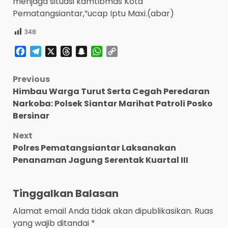
menjaga situasi kamtibmas Kota
Pematangsiantar,”ucap Iptu Maxi.(abar)
348
Facebook
Telegram
X
Threads
Snapchat
WhatsApp
Copy
Link
Post
Previous
Himbau Warga Turut Serta Cegah Peredaran
navigation
Narkoba: Polsek Siantar Marihat Patroli Posko
Bersinar
Next
Polres Pematangsiantar Laksanakan
Penanaman Jagung Serentak Kuartal III
Tinggalkan Balasan
Alamat email Anda tidak akan dipublikasikan.
Ruas
yang wajib ditandai
*