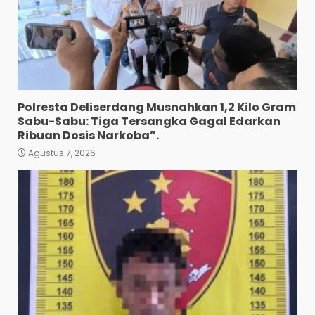
Agustus 7, 2026
Pewarta Polrestabes Medan
Gelar Jumat Barokah,
Pererat Silaturahmi,
Kokohkan Sinergi Media dan
Kepolisian
4
Agustus 7, 2026
Polresta Deliserdang Musnahkan 1,2 Kilo Gram
Bhabinkamtibmas Bersama
Sabu-Sabu: Tiga Tersangka Gagal Edarkan
Babinsa Ringkus Bandar
Ribuan Dosis Narkoba”.
Narkoba di Paya Bakung.
Agustus 7, 2026
5
Agustus 7, 2026
Bawa 10 Butir Pil Ekstasi:
Mahasiswa Terpaksa
Nginap Dibalik Jeruji Besi
Polres Pematang Siantar.
6
Agustus 5, 2026
Pengedar 18 Butir Pil Ekstasi
Meringkuk Dibalik Jeruji Besi