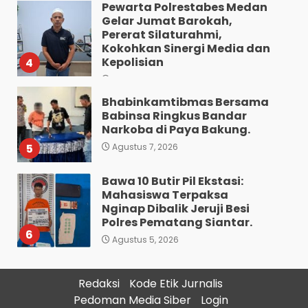
Pewarta Polrestabes Medan
Gelar Jumat Barokah,
Pererat Silaturahmi,
Kokohkan Sinergi Media dan
Kepolisian
4
Agustus 7, 2026
Bhabinkamtibmas Bersama
Babinsa Ringkus Bandar
Narkoba di Paya Bakung.
5
Agustus 7, 2026
Bawa 10 Butir Pil Ekstasi:
Mahasiswa Terpaksa
Nginap Dibalik Jeruji Besi
Polres Pematang Siantar.
6
Agustus 5, 2026
Pengedar 18 Butir Pil Ekstasi
Redaksi
Kode Etik Jurnalis
Meringkuk Dibalik Jeruji Besi
Pedoman Media Siber
Login
Polres Pematang Siantar