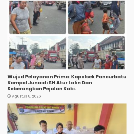
Wujud Pelayanan Prima: Kapolsek Pancurbatu
Kompol Junaidi SH Atur Lalin Dan
Seberangkan Pejalan Kaki.
Agustus 8, 2026
Polres Tapanuli Selatan
Ungkap Kasus Pembunuhan
Disertai Kekerasan Seksual
terhadap Anak, Pelaku
Ditangkap
3