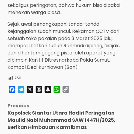
sekaligus peringatan, bahwa hukum bisa dipakai
menekan warga biasa.
Sejak awal penangkapan, tanda-tanda
kejanggalan sudah muncul. Rekaman CCTV dari
sebuah toko pakaian pada 3 Maret 2025 lalu,
memperlihatkan tubuh Rahmadi dipiting, diinjak,
dan dihantam gagang pistol oleh aparat yang
dipimpin Kanit 1 Ditresnarkoba Polda Sumut,
Kompol Dedi Kurniawan (Bon)
250
Facebook
Telegram
X
Threads
Snapchat
WhatsApp
Copy
Link
Post
Previous
Kapolsek Siantar Utara Hadiri Peringatan
navigation
Maulid Nabi Muhammad SAW 1447H/2025,
Berikan Himbauan Kamtibmas