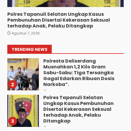
Polres Pematang Siantar
7
Agustus 5, 2026
Polres Tapanuli Selatan Ungkap Kasus
Pembunuhan Disertai Kekerasan Seksual
Wujud Pelayanan Prima:
terhadap Anak, Pelaku Ditangkap
Kapolsek Pancurbatu
Agustus 7, 2026
Kompol Junaidi SH Atur Lalin
Dan Seberangkan Pejalan
Kaki.
1
TRENDING NEWS
Agustus 8, 2026
Polresta Deliserdang
Musnahkan 1,2 Kilo Gram
Sabu-Sabu: Tiga Tersangka
Gagal Edarkan Ribuan Dosis
Narkoba”.
2
Agustus 7, 2026
Polres Tapanuli Selatan
Ungkap Kasus Pembunuhan
Disertai Kekerasan Seksual
terhadap Anak, Pelaku
Ditangkap
3
Agustus 7, 2026