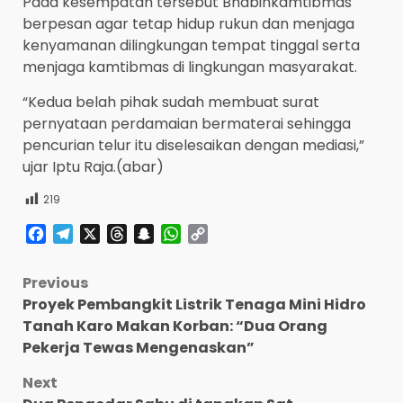
Pada kesempatan tersebut Bhabinkamtibmas
berpesan agar tetap hidup rukun dan menjaga
kenyamanan dilingkungan tempat tinggal serta
menjaga kamtibmas di lingkungan masyarakat.
“Kedua belah pihak sudah membuat surat
pernyataan perdamaian bermaterai sehingga
pencurian telur itu diselesaikan dengan mediasi,”
ujar Iptu Raja.(abar)
219
Facebook
Telegram
X
Threads
Snapchat
WhatsApp
Copy
Link
Post
Previous
Proyek Pembangkit Listrik Tenaga Mini Hidro
navigation
Tanah Karo Makan Korban: “Dua Orang
Pekerja Tewas Mengenaskan”
Next