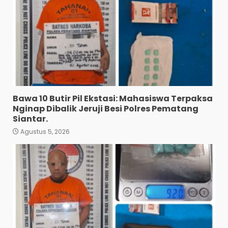
Bawa 10 Butir Pil Ekstasi: Mahasiswa Terpaksa
Nginap Dibalik Jeruji Besi Polres Pematang
Siantar.
Agustus 5, 2026
Diduga Mencuri HP: Tiga
Anak Diduga Diringkus
Polsek Siantar Utara.
3
Agustus 5, 2026
Polresta Deli Serdang Bekuk
Dua Pengedar Narkoba di
Pagar Merbau.