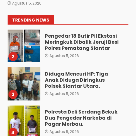
Mahasiswa Terpaksa
Agustus 5, 2026
Nginap Dibalik Jeruji Besi
Polres Pematang Siantar.
1
TRENDING NEWS
Agustus 5, 2026
Pengedar 18 Butir Pil Ekstasi
Meringkuk Dibalik Jeruji Besi
Polres Pematang Siantar
2
Agustus 5, 2026
Diduga Mencuri HP: Tiga
Anak Diduga Diringkus
Polsek Siantar Utara.
3
Agustus 5, 2026
Polresta Deli Serdang Bekuk
Dua Pengedar Narkoba di
Pagar Merbau.
4
Agustus 5, 2026