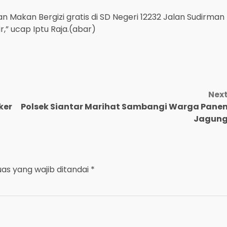
an Makan Bergizi gratis di SD Negeri 12232 Jalan Sudirman
,” ucap Iptu Raja.(abar)
Nex
ker
Polsek Siantar Marihat Sambangi Warga Pane
Jagun
uas yang wajib ditandai
*