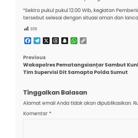
“Sekira pukul pukul 12.00 Wib, kegiatan Pemberi
tersebut selesai dengan situasi aman dan lancar
205
Facebook
Telegram
X
Threads
Snapchat
WhatsApp
Copy
Link
Post
Previous
Wakapolres Pematangsianțar Sambut Kun
navigation
Tim Supervisi Dit Samapta Polda Sumut
Tinggalkan Balasan
Alamat email Anda tidak akan dipublikasikan.
R
Komentar
*