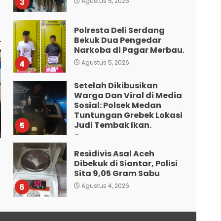
3
Agustus 5, 2026
Polresta Deli Serdang
Bekuk Dua Pengedar
Narkoba di Pagar Merbau.
4
Agustus 5, 2026
Setelah Dikibusikan
Warga Dan Viral di Media
Sosial: Polsek Medan
Tuntungan Grebek Lokasi
Judi Tembak Ikan.
5
Agustus 5, 2026
Residivis Asal Aceh
Dibekuk di Siantar, Polisi
Sita 9,05 Gram Sabu
6
Agustus 4, 2026
Sat Reskrim Polres
Pematangsiantar