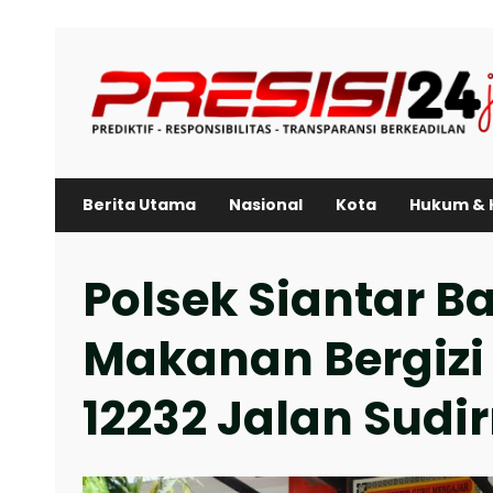
Skip
to
content
Berita Utama
Nasional
Kota
Hukum & 
Polsek Siantar B
Makanan Bergizi 
12232 Jalan Sud