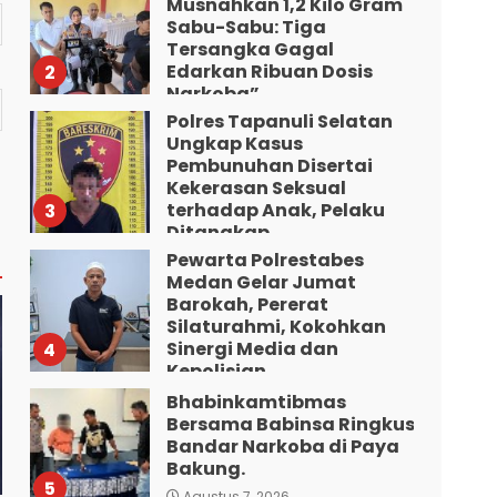
Musnahkan 1,2 Kilo Gram
Sabu-Sabu: Tiga
Tersangka Gagal
Edarkan Ribuan Dosis
2
Narkoba”.
Polres Tapanuli Selatan
Agustus 7, 2026
Ungkap Kasus
Pembunuhan Disertai
Kekerasan Seksual
terhadap Anak, Pelaku
3
Ditangkap
Pewarta Polrestabes
Agustus 7, 2026
Medan Gelar Jumat
Barokah, Pererat
Silaturahmi, Kokohkan
Sinergi Media dan
4
Kepolisian
Bhabinkamtibmas
Agustus 7, 2026
Bersama Babinsa Ringkus
Bandar Narkoba di Paya
Bakung.
5
Agustus 7, 2026