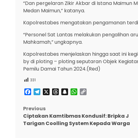
“Dan pergelaran Zikir Akbar di Istana Maimun
Medan Maimun,” katanya.
Kapolrestabes mengatakan pengamanan terdiri d
“Personel Sat Lantas melakukan pengalihan arus
Mahkamah,” ungkapnya.
Kapolrestabes menjelaskan hingga saat ini ke
by di ploting – ploting seputaran Objek Kegiat
Pemilu Damai Tahun 2024.(Red)
331
Facebook
Telegram
X
Threads
Snapchat
WhatsApp
Copy
Link
Post
Previous
Ciptakan Kamtibmas Kondusif: Bripka J
navigation
Tarigan Coolling System Kepada Warga