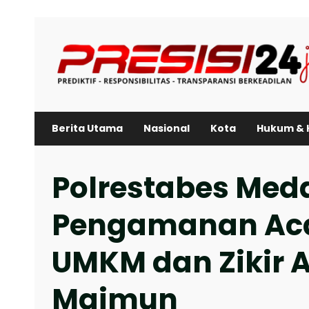
Skip
to
content
Berita Utama
Nasional
Kota
Hukum & 
Polrestabes Med
Pengamanan Aca
UMKM dan Zikir A
Maimun