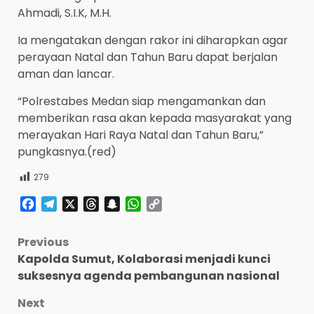
Ahmadi, S.I.K, M.H.
Ia mengatakan dengan rakor ini diharapkan agar
perayaan Natal dan Tahun Baru dapat berjalan
aman dan lancar.
“Polrestabes Medan siap mengamankan dan
memberikan rasa akan kepada masyarakat yang
merayakan Hari Raya Natal dan Tahun Baru,”
pungkasnya.(red)
279
Facebook
Telegram
X
Threads
Snapchat
WhatsApp
Copy
Link
Post
Previous
Kapolda Sumut, Kolaborasi menjadi kunci
navigation
suksesnya agenda pembangunan nasional
Next