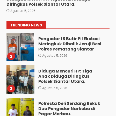
Bawa 10 Butir Pil Ekstasi:
Diringkus Polsek Siantar Utara.
Mahasiswa Terpaksa
Agustus 5, 2026
Nginap Dibalik Jeruji Besi
Polres Pematang Siantar.
1
TRENDING NEWS
Agustus 5, 2026
Pengedar 18 Butir Pil Ekstasi
Meringkuk Dibalik Jeruji Besi
Polres Pematang Siantar
2
Agustus 5, 2026
Diduga Mencuri HP: Tiga
Anak Diduga Diringkus
Polsek Siantar Utara.
3
Agustus 5, 2026
Polresta Deli Serdang Bekuk
Dua Pengedar Narkoba di
Pagar Merbau.