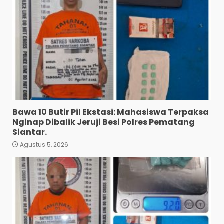
Bawa 10 Butir Pil Ekstasi: Mahasiswa Terpaksa
Nginap Dibalik Jeruji Besi Polres Pematang
Siantar.
Agustus 5, 2026
Diduga Mencuri HP: Tiga
Anak Diduga Diringkus
Polsek Siantar Utara.
3
Agustus 5, 2026
Polresta Deli Serdang Bekuk
Dua Pengedar Narkoba di