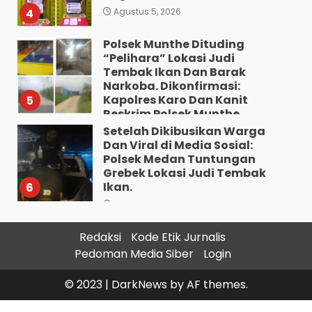
4
Agustus 5, 2026
Polsek Munthe Dituding
“Pelihara” Lokasi Judi
Tembak Ikan Dan Barak
Narkoba. Dikonfirmasi:
Kapolres Karo Dan Kanit
5
Reskrim Polsek Munthe
Bungkam.
Setelah Dikibusikan Warga
Dan Viral di Media Sosial:
Agustus 5, 2026
Polsek Medan Tuntungan
Grebek Lokasi Judi Tembak
Ikan.
6
Agustus 5, 2026
Residivis Asal Aceh Dibekuk
Redaksi
Kode Etik Jurnalis
di Siantar, Polisi Sita 9,05
Pedoman Media Siber
Login
Gram Sabu
7
Agustus 4, 2026
© 2023
|
DarkNews
by AF themes.
Bawa 10 Butir Pil Ekstasi: