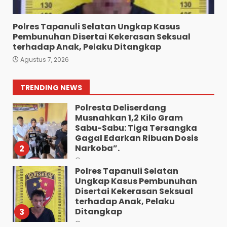
Polres Pematang Siantar
7
Agustus 5, 2026
Polres Tapanuli Selatan Ungkap Kasus
Pembunuhan Disertai Kekerasan Seksual
Wujud Pelayanan Prima:
terhadap Anak, Pelaku Ditangkap
Kapolsek Pancurbatu
Agustus 7, 2026
Kompol Junaidi SH Atur Lalin
Dan Seberangkan Pejalan
Kaki.
1
TRENDING NEWS
Agustus 8, 2026
Polresta Deliserdang
Musnahkan 1,2 Kilo Gram
Sabu-Sabu: Tiga Tersangka
Gagal Edarkan Ribuan Dosis
Narkoba”.
2
Agustus 7, 2026
Polres Tapanuli Selatan
Ungkap Kasus Pembunuhan
Disertai Kekerasan Seksual
terhadap Anak, Pelaku
Ditangkap
3
Agustus 7, 2026