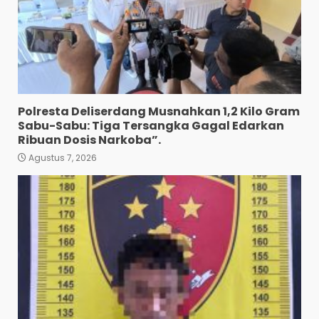
Agustus 7, 2026
Pewarta Polrestabes Medan
Gelar Jumat Barokah,
Pererat Silaturahmi,
Kokohkan Sinergi Media dan
Kepolisian
4
Agustus 7, 2026
Polresta Deliserdang Musnahkan 1,2 Kilo Gram
Bhabinkamtibmas Bersama
Sabu-Sabu: Tiga Tersangka Gagal Edarkan
Babinsa Ringkus Bandar
Ribuan Dosis Narkoba”.
Narkoba di Paya Bakung.
Agustus 7, 2026
5
Agustus 7, 2026
Bawa 10 Butir Pil Ekstasi:
Mahasiswa Terpaksa
Nginap Dibalik Jeruji Besi
Polres Pematang Siantar.
6
Agustus 5, 2026
Pengedar 18 Butir Pil Ekstasi
Meringkuk Dibalik Jeruji Besi