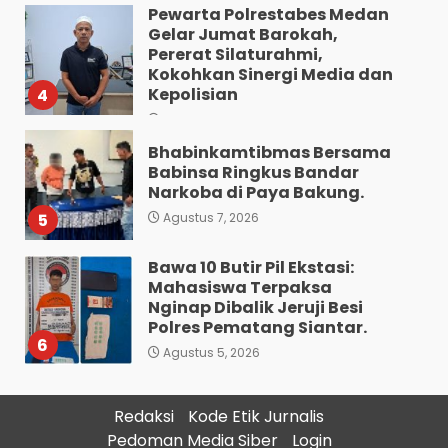
Pewarta Polrestabes Medan
Gelar Jumat Barokah,
Pererat Silaturahmi,
Kokohkan Sinergi Media dan
Kepolisian
4
Agustus 7, 2026
Bhabinkamtibmas Bersama
Babinsa Ringkus Bandar
Narkoba di Paya Bakung.
5
Agustus 7, 2026
Bawa 10 Butir Pil Ekstasi:
Mahasiswa Terpaksa
Nginap Dibalik Jeruji Besi
Polres Pematang Siantar.
6
Agustus 5, 2026
Pengedar 18 Butir Pil Ekstasi
Redaksi
Kode Etik Jurnalis
Meringkuk Dibalik Jeruji Besi
Pedoman Media Siber
Login
Polres Pematang Siantar