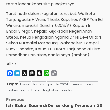
tertib lancar kondusif,” pungkasnya.
Turut hadir dalam kegiatan tersebut, Walikota
Tanjungbalai H Waris Thalib, Kapolres AKBP Yon Edi
Winara, mewakili Dandim 0208/AS Kapten Inf
Endar Siregar, Kepala Kejaksaan Negeri Andy
Sitepu, Ketua Pengadilan Agama Dr Hj Devi Oktari,
Sekda Nurmalini Marpaung, Wakapolres Kompol
Rudy Chandra, Ketua KPU Kota Tanjungbalai Fitra
Ramadhan Panjaitan, dan lainnya. (ambon)
416
Facebook
Telegram
X
Threads
Snapchat
WhatsApp
Copy
Link
Tags:
kawal
logistik
pemilu 2024
pendistribusian
polres tanjung balai
tingkat kecamatan
Post
Previous
Istri Bakar Suami di Deliserdang Terancam 20