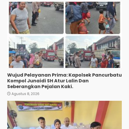
Wujud Pelayanan Prima: Kapolsek Pancurbatu
Kompol Junaidi SH Atur Lalin Dan
Seberangkan Pejalan Kaki.
Agustus 8, 2026
Polres Tapanuli Selatan
Ungkap Kasus Pembunuhan
Disertai Kekerasan Seksual
terhadap Anak, Pelaku
Ditangkap
3