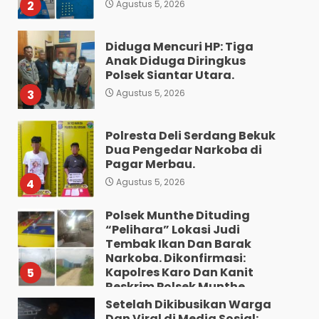
3
Agustus 5, 2026
Polresta Deli Serdang Bekuk
Dua Pengedar Narkoba di
Pagar Merbau.
4
Agustus 5, 2026
Polsek Munthe Dituding
“Pelihara” Lokasi Judi
Tembak Ikan Dan Barak
Narkoba. Dikonfirmasi:
Kapolres Karo Dan Kanit
5
Reskrim Polsek Munthe
Bungkam.
Setelah Dikibusikan Warga
Dan Viral di Media Sosial:
Agustus 5, 2026
Polsek Medan Tuntungan
Grebek Lokasi Judi Tembak
Ikan.
6
Agustus 5, 2026