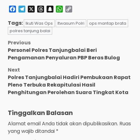
Facebook
Telegram
X
Threads
Snapchat
WhatsApp
Copy
Link
Tags:
Ikuti Was Ops
Itwasum Polri
ops mantap brata
polres tanjung balai
Post
Previous
Personel Polres Tanjungbalai Beri
navigation
Pengamanan Penyaluran PBP Beras Bulog
Next
Polres Tanjungbalai Hadiri Pembukaan Rapat
Pleno Terbuka Rekapitulasi Hasil
Penghitungan Perolehan Suara Tingkat Kota
Tinggalkan Balasan
Alamat email Anda tidak akan dipublikasikan.
Ruas
yang wajib ditandai
*