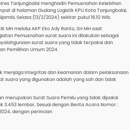
Polres Tanjungbalai menghadiri Pemusnahan Kelebihan
pat di halaman Gudang Logistik KPU Kota Tanjungbalai,
jambi, Selasa (13/2/2024) sekitar pukul 16.10 Wib.
SIK MH melalui AKP Eko Ady Ranto, SH MH saat
giatan Pemusnahan surat suara ini dilakukan sebagai
yalahgunaan surat suara yang tidak terpakai dan
aan Pemilihan Umum 2024.
tuk menjaga integritas dan keamanan dalam pelaksanaan
t suara yang digunakan adalah yang sah dan tidak
an merupakan Surat Suara Pemilu yang tidak dipakai
ak 3.453 lembar, Sesuai dengan Berita Acara Nomor :
 2024, dengan perincian