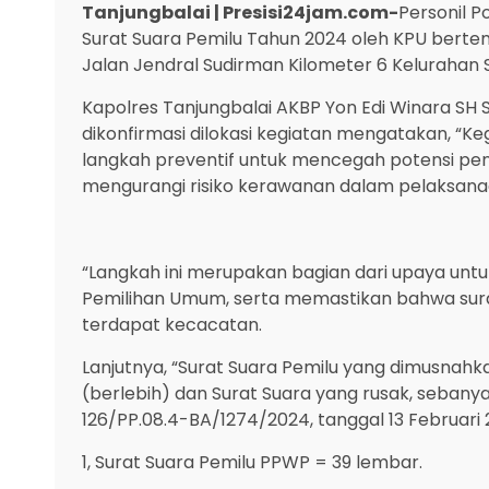
Tanjungbalai | Presisi24jam.com-
Personil 
Surat Suara Pemilu Tahun 2024 oleh KPU bertem
Jalan Jendral Sudirman Kilometer 6 Kelurahan Si
Kapolres Tanjungbalai AKBP Yon Edi Winara SH 
dikonfirmasi dilokasi kegiatan mengatakan, “Ke
langkah preventif untuk mencegah potensi pen
mengurangi risiko kerawanan dalam pelaksan
“Langkah ini merupakan bagian dari upaya un
Pemilihan Umum, serta memastikan bahwa sura
terdapat kecacatan.
Lanjutnya, “Surat Suara Pemilu yang dimusnahk
(berlebih) dan Surat Suara yang rusak, sebany
126/PP.08.4-BA/1274/2024, tanggal 13 Februari
1, Surat Suara Pemilu PPWP = 39 lembar.