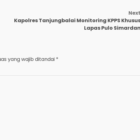
Nex
Kapolres Tanjungbalai Monitoring KPPS Khusu
Lapas Pulo Simarda
uas yang wajib ditandai
*