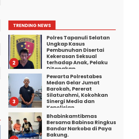
Musnahkan 1,2 Kilo Gram
Sabu-Sabu: Tiga
Tersangka Gagal
Edarkan Ribuan Dosis
1
TRENDING NEWS
Narkoba”.
Polres Tapanuli Selatan
Agustus 7, 2026
Ungkap Kasus
Pembunuhan Disertai
Kekerasan Seksual
terhadap Anak, Pelaku
2
Ditangkap
Pewarta Polrestabes
Agustus 7, 2026
Medan Gelar Jumat
Barokah, Pererat
Silaturahmi, Kokohkan
Sinergi Media dan
3
Kepolisian
Bhabinkamtibmas
Agustus 7, 2026
Bersama Babinsa Ringkus
Bandar Narkoba di Paya
Bakung.