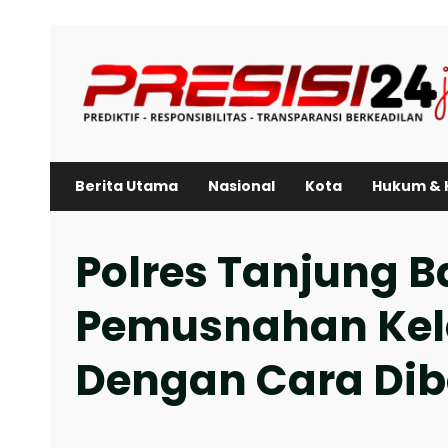
Skip
to
content
Berita Utama
Nasional
Kota
Hukum & 
Polres Tanjung Ba
Pemusnahan Kele
Dengan Cara Di