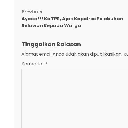
Link
Post
Previous
Ayooo!!! Ke TPS, Ajak Kapolres Pelabuhan
navigation
Belawan Kepada Warga
Tinggalkan Balasan
Alamat email Anda tidak akan dipublikasikan.
R
Komentar
*