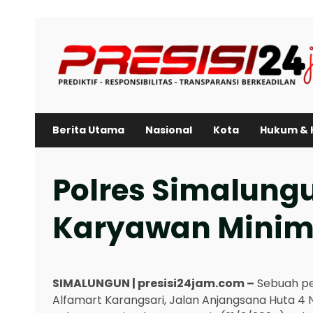
Skip
to
content
Berita Utama
Nasional
Kota
Hukum & 
Polres Simalung
Karyawan Minim
SIMALUNGUN | presisi24jam.com –
Sebuah pe
Alfamart Karangsari, Jalan Anjangsana Huta 4 