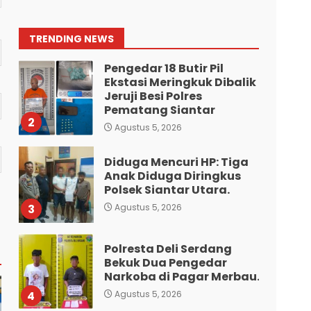
Nginap Dibalik Jeruji Besi
Polres Pematang Siantar.
1
TRENDING NEWS
Agustus 5, 2026
Pengedar 18 Butir Pil
Ekstasi Meringkuk Dibalik
Jeruji Besi Polres
Pematang Siantar
2
Agustus 5, 2026
Diduga Mencuri HP: Tiga
Anak Diduga Diringkus
Polsek Siantar Utara.
3
Agustus 5, 2026
Polresta Deli Serdang
Bekuk Dua Pengedar
Narkoba di Pagar Merbau.
4
Agustus 5, 2026