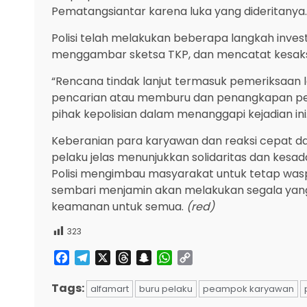
Pematangsiantar karena luka yang dideritanya.
Polisi telah melakukan beberapa langkah inves
menggambar sketsa TKP, dan mencatat kesaksia
“Rencana tindak lanjut termasuk pemeriksaan l
pencarian atau memburu dan penangkapan pel
pihak kepolisian dalam menanggapi kejadian ini
Keberanian para karyawan dan reaksi cepat 
pelaku jelas menunjukkan solidaritas dan kesa
Polisi mengimbau masyarakat untuk tetap was
sembari menjamin akan melakukan segala yan
keamanan untuk semua.
(red)
323
Facebook
Telegram
X
Threads
Snapchat
WhatsApp
Copy
Link
Tags:
alfamart
buru pelaku
peampok karyawan