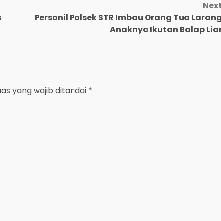
Nex
s
Personil Polsek STR Imbau Orang Tua Laran
Anaknya Ikutan Balap Lia
uas yang wajib ditandai
*