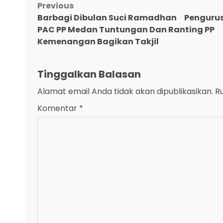
Post
Previous
Barbagi Dibulan Suci Ramadhan Penguru
navigation
PAC PP Medan Tuntungan Dan Ranting PP
Kemenangan Bagikan Takjil
Tinggalkan Balasan
Alamat email Anda tidak akan dipublikasikan.
R
Komentar
*