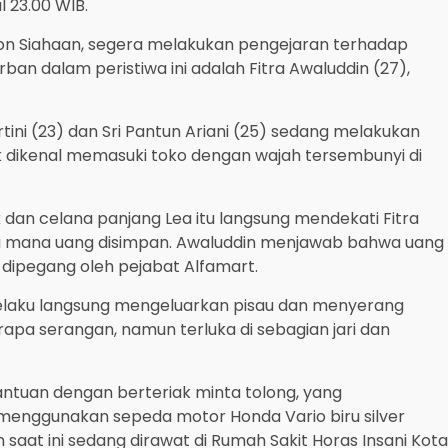
 23.00 WIB.
ron Siahaan, segera melakukan pengejaran terhadap
rban dalam peristiwa ini adalah Fitra Awaluddin (27),
artini (23) dan Sri Pantun Ariani (25) sedang melakukan
tak dikenal memasuki toko dengan wajah tersembunyi di
an celana panjang Lea itu langsung mendekati Fitra
 di mana uang disimpan. Awaluddin menjawab bahwa uang
dipegang oleh pejabat Alfamart.
elaku langsung mengeluarkan pisau dan menyerang
apa serangan, namun terluka di sebagian jari dan
bantuan dengan berteriak minta tolong, yang
menggunakan sepeda motor Honda Vario biru silver
n saat ini sedang dirawat di Rumah Sakit Horas Insani Kota