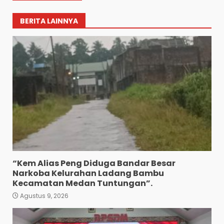
BERITA LAINNYA
Wujud Pelayanan Prima:
Kapolsek Pancurbatu
“Kem Alias Peng Diduga Bandar Besar
Kompol Junaidi SH Atur Lalin
Narkoba Kelurahan Ladang Bambu
Dan Seberangkan Pejalan
Kecamatan Medan Tuntungan”.
Kaki.
3
Agustus 9, 2026
Agustus 8, 2026
Polresta Deliserdang
Musnahkan 1,2 Kilo Gram