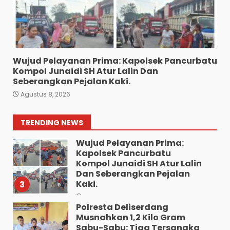
“Kem Alias Peng Diduga
Bandar Besar Narkoba
Kelurahan Ladang Bambu
Kecamatan Medan
Tuntungan”.
1
Wujud Pelayanan Prima: Kapolsek Pancurbatu
Agustus 9, 2026
Kompol Junaidi SH Atur Lalin Dan
HUT Ke-1 Partai Rakyat
Seberangkan Pejalan Kaki.
Indonesia Berlangsung
Agustus 8, 2026
Meriah, DPD PRI Sumut Siap
Hadapi Pemilu 2029
Mendatang
2
TRENDING NEWS
Agustus 9, 2026
Wujud Pelayanan Prima:
Kapolsek Pancurbatu
Kompol Junaidi SH Atur Lalin
Dan Seberangkan Pejalan
Kaki.
3
Agustus 8, 2026
Polresta Deliserdang
Musnahkan 1,2 Kilo Gram
Sabu-Sabu: Tiga Tersangka