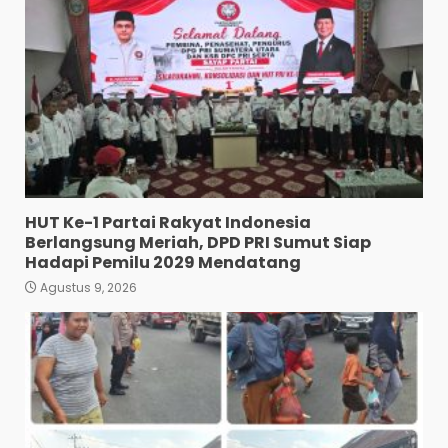
Sabu-Sabu: Tiga Tersangka
Gagal Edarkan Ribuan Dosis
Narkoba”.
4
Agustus 7, 2026
Polres Tapanuli Selatan
Ungkap Kasus Pembunuhan
Disertai Kekerasan Seksual
terhadap Anak, Pelaku
Ditangkap
5
Agustus 7, 2026
HUT Ke-1 Partai Rakyat Indonesia
Pewarta Polrestabes Medan
Berlangsung Meriah, DPD PRI Sumut Siap
Gelar Jumat Barokah,
Hadapi Pemilu 2029 Mendatang
Pererat Silaturahmi,
Kokohkan Sinergi Media dan
Agustus 9, 2026
Kepolisian
6
Agustus 7, 2026
Bhabinkamtibmas Bersama
Babinsa Ringkus Bandar
Narkoba di Paya Bakung.
7
Agustus 7, 2026