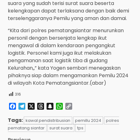
suara yang sudah terisi surat suara beserta
kelengkapan dapat terlaksana dengan baik demi
terselenggaranya Pemilu yang aman dan damai.
“Kita dari polres pematangsiantar menurunkan
personil dengan bersenjata lengkap ikut
mengawal di dalam kendaraan pengangkut
logistik. Personel kami juga ikut melakukan
pengamanan saat logistik tiba di gudang
Kelurahan,,” kata Yogen sembari menegaskan
pihaknya siap dalam mengamankan Pemilu 2024
di wilayah Kota Pematangsiantar.(abar)
316
Facebook
Telegram
X
Threads
Snapchat
WhatsApp
Copy
Link
Tags:
kawal pendistribusian
pemillu 2024
polres
pematang siantar
surat suara
tps
Previous