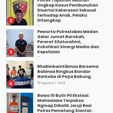
Polres Tapanuli Selatan
Ungkap Kasus Pembunuhan
Disertai Kekerasan Seksual
terhadap Anak, Pelaku
Ditangkap
2
Agustus 7, 2026
Pewarta Polrestabes Medan
Gelar Jumat Barokah,
Pererat Silaturahmi,
Kokohkan Sinergi Media dan
Kepolisian
3
Agustus 7, 2026
Bhabinkamtibmas Bersama
Babinsa Ringkus Bandar
Narkoba di Paya Bakung.
4
Agustus 7, 2026
Bawa 10 Butir Pil Ekstasi:
Mahasiswa Terpaksa
Nginap Dibalik Jeruji Besi
Polres Pematang Siantar.