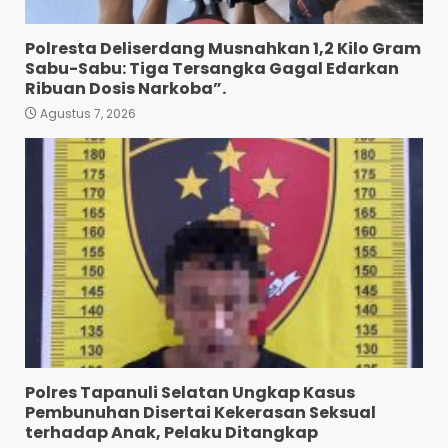
Polresta Deliserdang Musnahkan 1,2 Kilo Gram
Sabu-Sabu: Tiga Tersangka Gagal Edarkan
Ribuan Dosis Narkoba”.
Agustus 7, 2026
Pewarta Polrestabes Medan
Gelar Jumat Barokah,
Pererat Silaturahmi,
Kokohkan Sinergi Media dan
Kepolisian
3
Agustus 7, 2026
Bhabinkamtibmas Bersama
Babinsa Ringkus Bandar
Narkoba di Paya Bakung.
4
Agustus 7, 2026
Polres Tapanuli Selatan Ungkap Kasus
Bawa 10 Butir Pil Ekstasi:
Pembunuhan Disertai Kekerasan Seksual
Mahasiswa Terpaksa
terhadap Anak, Pelaku Ditangkap
Nginap Dibalik Jeruji Besi