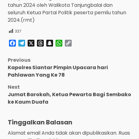
tahun 2024 oleh Walikota Tanjungbalai dan
seluruh Ketua Partai Politik peserta pemilu tahun
2024.(rmt)
337
Facebook
Telegram
X
Threads
Snapchat
WhatsApp
Copy
Link
Post
Previous
Kapolres Siantar Pimpin Upacara hari
navigation
Pahlawan Yang Ke 78
Next
Jumat Barokah, Ketua Pewarta Bagi Sembako
ke Kaum Duafa
Tinggalkan Balasan
Alamat email Anda tidak akan dipublikasikan.
Ruas