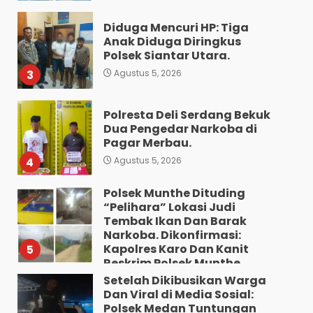
Diduga Mencuri HP: Tiga
Anak Diduga Diringkus
Polsek Siantar Utara.
3
Agustus 5, 2026
Polresta Deli Serdang Bekuk
Dua Pengedar Narkoba di
Pagar Merbau.
4
Agustus 5, 2026
Polsek Munthe Dituding
“Pelihara” Lokasi Judi
Tembak Ikan Dan Barak
Narkoba. Dikonfirmasi:
Kapolres Karo Dan Kanit
5
Reskrim Polsek Munthe
Bungkam.
Setelah Dikibusikan Warga
Dan Viral di Media Sosial:
Agustus 5, 2026
Polsek Medan Tuntungan