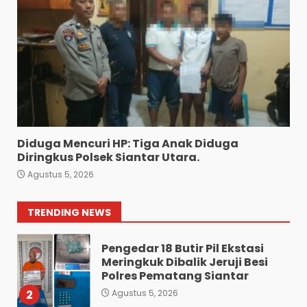
Polsek Medan Tuntungan
Grebek Lokasi Judi Tembak
Ikan.
6
Agustus 5, 2026
Residivis Asal Aceh Dibekuk
di Siantar, Polisi Sita 9,05
Gram Sabu
7
Agustus 4, 2026
Diduga Mencuri HP: Tiga Anak Diduga
Bawa 10 Butir Pil Ekstasi:
Diringkus Polsek Siantar Utara.
Mahasiswa Terpaksa
Agustus 5, 2026
Nginap Dibalik Jeruji Besi
Polres Pematang Siantar.
1
TRENDING NEWS
Agustus 5, 2026
Pengedar 18 Butir Pil Ekstasi
Meringkuk Dibalik Jeruji Besi
Polres Pematang Siantar
2
Agustus 5, 2026