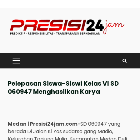
Skip
to
content
PRIMARY
MENU
Pelepasan Siswa-Siswi Kelas VI SD
060947 Menghasilkan Karya
Medan | Presisi24jam.com-
SD 060947 yang
berada Di Jalan Kl Yos sudarso gang Madio,
Kelurahan Tanjung Mulia, Kecamatan Medan Deli,