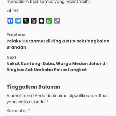
mendalam bagi semua yang hadir.(faqih).
265
Facebook
Telegram
X
Threads
Snapchat
WhatsApp
Copy
Link
Post
Previous
Pelaku Curanmor di Ringkus Polsek Pangkalan
navigation
Brandan
Next
Nekat Kantongi Sabu, Warga Medan Johor di
Ringkus Sat Narkoba Polres Langkat
Tinggalkan Balasan
Alamat email Anda tidak akan dipublikasikan.
Ruas
yang wajib ditandai
*
Komentar
*