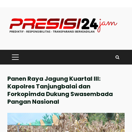
Skip
to
content
PRIMARY
MENU
Panen Raya Jagung Kuartal III:
Kapolres Tanjungbalai dan
Forkopimda Dukung Swasembada
Pangan Nasional