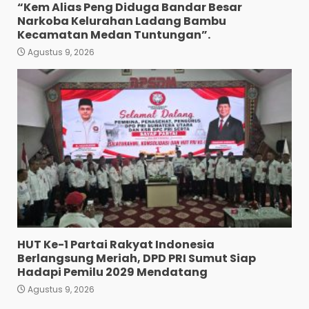
“Kem Alias Peng Diduga Bandar Besar
Polres Tapanuli Selatan
Narkoba Kelurahan Ladang Bambu
Ungkap Kasus Pembunuhan
Kecamatan Medan Tuntungan”.
Disertai Kekerasan Seksual
terhadap Anak, Pelaku
Agustus 9, 2026
Ditangkap
6
Agustus 7, 2026
Pewarta Polrestabes Medan
Gelar Jumat Barokah,
Pererat Silaturahmi,
Kokohkan Sinergi Media dan
Kepolisian
7
Agustus 7, 2026
Turnamen Piala Bergilir
Ketua DPD PKN Sumut
Berakhir Batak Unitet
Menang 3-2 Lawan OKKA FC
1
HUT Ke-1 Partai Rakyat Indonesia
Agustus 9, 2026
Berlangsung Meriah, DPD PRI Sumut Siap
“Kem Alias Peng Diduga
Hadapi Pemilu 2029 Mendatang
Bandar Besar Narkoba
Agustus 9, 2026
Kelurahan Ladang Bambu