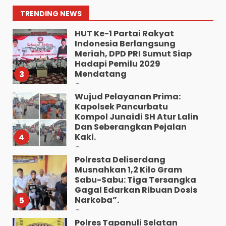
Kecamatan Medan
Tuntungan”.
2
TRENDING NEWS
Agustus 9, 2026
HUT Ke-1 Partai Rakyat
Indonesia Berlangsung
Meriah, DPD PRI Sumut Siap
Hadapi Pemilu 2029
Mendatang
3
Agustus 9, 2026
Wujud Pelayanan Prima:
Kapolsek Pancurbatu
Kompol Junaidi SH Atur Lalin
Dan Seberangkan Pejalan
Kaki.
4
Agustus 8, 2026
Polresta Deliserdang
Musnahkan 1,2 Kilo Gram
Sabu-Sabu: Tiga Tersangka
Gagal Edarkan Ribuan Dosis
Narkoba”.
5
Agustus 7, 2026
Polres Tapanuli Selatan