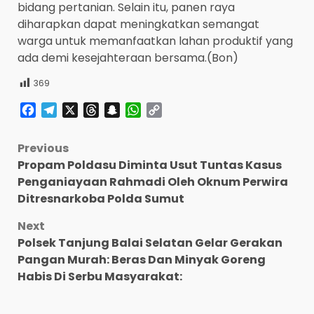
bidang pertanian. Selain itu, panen raya
diharapkan dapat meningkatkan semangat
warga untuk memanfaatkan lahan produktif yang
ada demi kesejahteraan bersama.(Bon)
369
Facebook
Telegram
X
Threads
Snapchat
WhatsApp
Copy
Link
Post
Previous
Propam Poldasu Diminta Usut Tuntas Kasus
navigation
Penganiayaan Rahmadi Oleh Oknum Perwira
Ditresnarkoba Polda Sumut
Next
Polsek Tanjung Balai Selatan Gelar Gerakan
Pangan Murah: Beras Dan Minyak Goreng
Habis Di Serbu Masyarakat: