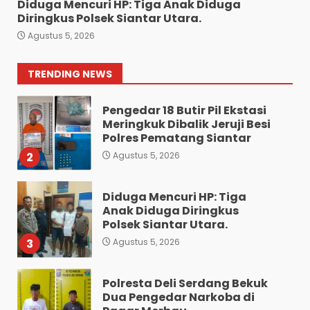
Agustus 4, 2026
Diduga Mencuri HP: Tiga Anak Diduga
Bawa 10 Butir Pil Ekstasi:
Diringkus Polsek Siantar Utara.
Mahasiswa Terpaksa
Agustus 5, 2026
Nginap Dibalik Jeruji Besi
Polres Pematang Siantar.
1
TRENDING NEWS
Agustus 5, 2026
Pengedar 18 Butir Pil Ekstasi
Meringkuk Dibalik Jeruji Besi
Polres Pematang Siantar
2
Agustus 5, 2026
Diduga Mencuri HP: Tiga
Anak Diduga Diringkus
Polsek Siantar Utara.
3
Agustus 5, 2026
Polresta Deli Serdang Bekuk
Dua Pengedar Narkoba di