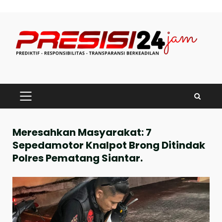
Skip
to
content
PRIMARY
MENU
Meresahkan Masyarakat: 7
Sepedamotor Knalpot Brong Ditindak
Polres Pematang Siantar.