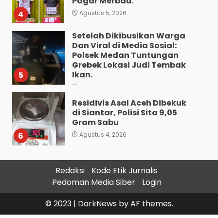
Pagar Merbau.
4
Agustus 5, 2026
Setelah Dikibusikan Warga
Dan Viral di Media Sosial:
Polsek Medan Tuntungan
Grebek Lokasi Judi Tembak
Ikan.
5
Agustus 5, 2026
Residivis Asal Aceh Dibekuk
di Siantar, Polisi Sita 9,05
Gram Sabu
6
Agustus 4, 2026
Sat Reskrim Polres
Pematangsiantar Amankan
Redaksi
Kode Etik Jurnalis
4.800 Bungkus Rokok Ilegal
Pedoman Media Siber
Login
ke Bea Cukai Dan Dua
Terduga Pelaku
7
© 2023
|
DarkNews
by AF themes.
Agustus 4, 2026