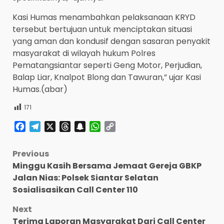
Kasi Humas menambahkan pelaksanaan KRYD
tersebut bertujuan untuk menciptakan situasi
yang aman dan kondusif dengan sasaran penyakit
masyarakat di wilayah hukum Polres
Pematangsiantar seperti Geng Motor, Perjudian,
Balap Liar, Knalpot Blong dan Tawuran,” ujar Kasi
Humas.(abar)
171
Facebook
Telegram
X
Threads
Snapchat
WhatsApp
Copy
Link
Post
Previous
Minggu Kasih Bersama Jemaat Gereja GBKP
navigation
Jalan Nias: Polsek Siantar Selatan
Sosialisasikan Call Center 110
Next
Terima Laporan Masyarakat Dari Call Center