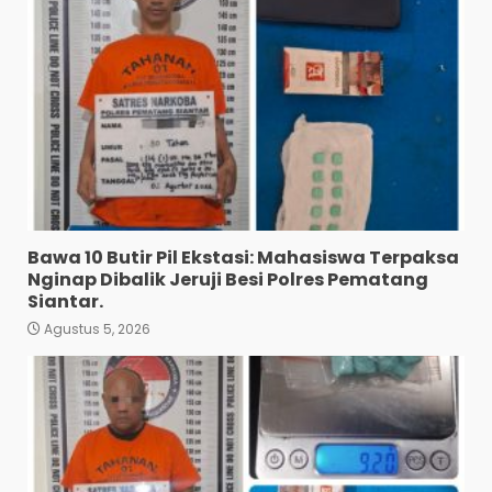
Bawa 10 Butir Pil Ekstasi: Mahasiswa Terpaksa
Nginap Dibalik Jeruji Besi Polres Pematang
Siantar.
Agustus 5, 2026
Diduga Mencuri HP: Tiga
Anak Diduga Diringkus
Polsek Siantar Utara.
3
Agustus 5, 2026
Polresta Deli Serdang Bekuk