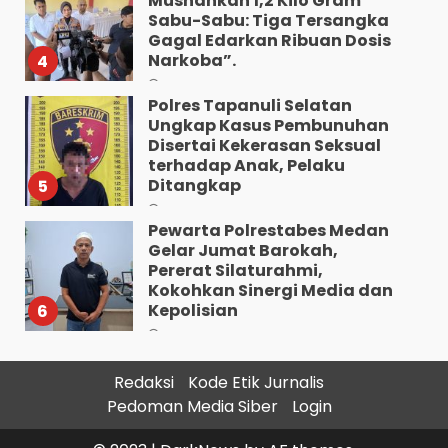
Musnahkan 1,2 Kilo Gram
Sabu-Sabu: Tiga Tersangka
Gagal Edarkan Ribuan Dosis
Narkoba”.
4
Agustus 7, 2026
Polres Tapanuli Selatan
Ungkap Kasus Pembunuhan
Disertai Kekerasan Seksual
terhadap Anak, Pelaku
Ditangkap
5
Agustus 7, 2026
Pewarta Polrestabes Medan
Gelar Jumat Barokah,
Pererat Silaturahmi,
Kokohkan Sinergi Media dan
Kepolisian
6
Agustus 7, 2026
Bhabinkamtibmas Bersama
Redaksi
Kode Etik Jurnalis
Babinsa Ringkus Bandar
Pedoman Media Siber
Login
Narkoba di Paya Bakung.
7
Agustus 7, 2026