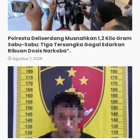
Polresta Deliserdang
Musnahkan 1,2 Kilo Gram
Sabu-Sabu: Tiga Tersangka
Gagal Edarkan Ribuan Dosis
Narkoba”.
4
Agustus 7, 2026
Polresta Deliserdang Musnahkan 1,2 Kilo Gram
Polres Tapanuli Selatan
Sabu-Sabu: Tiga Tersangka Gagal Edarkan
Ungkap Kasus Pembunuhan
Ribuan Dosis Narkoba”.
Disertai Kekerasan Seksual
terhadap Anak, Pelaku
Agustus 7, 2026
Ditangkap
5
Agustus 7, 2026
Pewarta Polrestabes Medan
Gelar Jumat Barokah,
Pererat Silaturahmi,
Kokohkan Sinergi Media dan
Kepolisian
6
Agustus 7, 2026
Bhabinkamtibmas Bersama
Babinsa Ringkus Bandar
Narkoba di Paya Bakung.