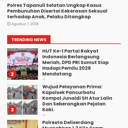
7
Agustus 7, 2026
Polres Tapanuli Selatan Ungkap Kasus
Pembunuhan Disertai Kekerasan Seksual
“Kem Alias Peng Diduga
terhadap Anak, Pelaku Ditangkap
Bandar Besar Narkoba
Agustus 7, 2026
Kelurahan Ladang Bambu
Kecamatan Medan
Tuntungan”.
1
TRENDING NEWS
Agustus 9, 2026
HUT Ke-1 Partai Rakyat
Indonesia Berlangsung
Meriah, DPD PRI Sumut Siap
Hadapi Pemilu 2029
Mendatang
2
Agustus 9, 2026
Wujud Pelayanan Prima:
Kapolsek Pancurbatu
Kompol Junaidi SH Atur Lalin
Dan Seberangkan Pejalan
Kaki.
3
Agustus 8, 2026
Polresta Deliserdang