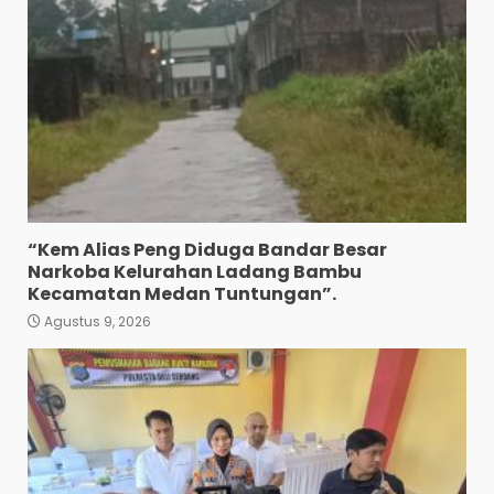
“Kem Alias Peng Diduga Bandar Besar
Narkoba Kelurahan Ladang Bambu
Kecamatan Medan Tuntungan”.
Agustus 9, 2026
Wujud Pelayanan Prima:
Kapolsek Pancurbatu
Kompol Junaidi SH Atur Lalin
Dan Seberangkan Pejalan
Kaki.
3
Agustus 8, 2026