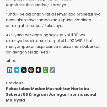
Kapolrestabes Medan,” katanya.
“Untuk pelaksanaan razia semua ada prosedurnya
nanti akan saya sampaikan kepada Pimpinan
untuk giat tersebut,” tukasnya.
Aksi yang berlangsung sejak pukul 11.30 WIB
akhirnya berakhir sekitar pukul 14.00 WIB. Usai
menyampaikan aspirasinya massa membubarkan
diri dengan tertib.(Red)
267
Facebook
Telegram
X
Threads
Snapchat
WhatsApp
Copy
Link
Post
Previous
Polrestabes Medan Musnahkan Narkoba
navigation
Seberat 65 Kilogram Jaringan Internasional
Malaysia