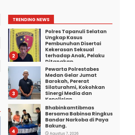
Sabu-Sabu: Tiga
Tersangka Gagal
Edarkan Ribuan Dosis
1
TRENDING NEWS
Narkoba”.
Polres Tapanuli Selatan
Agustus 7, 2026
Ungkap Kasus
Pembunuhan Disertai
Kekerasan Seksual
terhadap Anak, Pelaku
2
Ditangkap
Pewarta Polrestabes
Agustus 7, 2026
Medan Gelar Jumat
Barokah, Pererat
Silaturahmi, Kokohkan
Sinergi Media dan
3
Kepolisian
Bhabinkamtibmas
Agustus 7, 2026
Bersama Babinsa Ringkus
Bandar Narkoba di Paya
Bakung.
4
Agustus 7, 2026