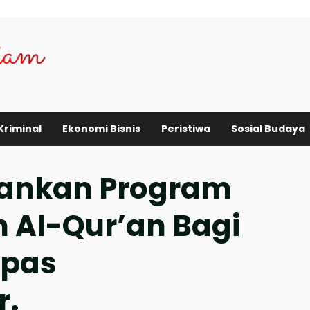
Kriminal
Ekonomi Bisnis
Peristiwa
Sosial Budaya
alankan Program
n Al-Qur’an Bagi
apas
r.