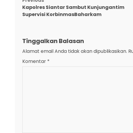
Post
Previous
Kapolres Siantar Sambut Kunjungantim
navigation
Supervisi KorbinmasBaharkam
Tinggalkan Balasan
Alamat email Anda tidak akan dipublikasikan.
R
Komentar
*