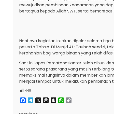
mewujudkan pembinaan keagamaan yang dapat
bertaqwa kepada Allah SWT. serta bemanfaat 
Nantinya kegiatan ini akan digelar selama tiga
peserta Tahsin. Di Mesjid At-Taubah sendiri, 
kerohanian bagi warga binaan yang telah difasili
Saat ini lapas Pematangsiantar telah dihuni d
serta sarana prasarana yang masih terbilang 
memaksimal fungsinya dalam memberikan jamin
menjadi tempat untuk melakukan pembinaan t
448
Facebook
Telegram
X
Threads
Snapchat
WhatsApp
Copy
Link