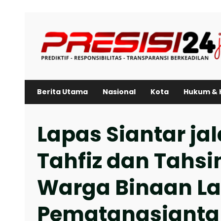
Skip
to
content
Berita Utama
Nasional
Kota
Hukum & 
Lapas Siantar j
Tahfiz dan Tahsi
Warga Binaan L
Pematangsianta